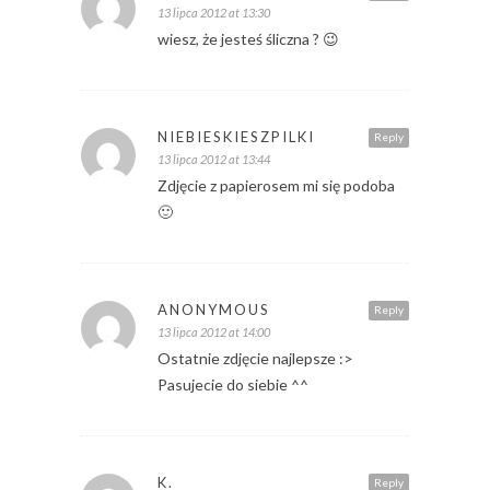
13 lipca 2012 at 13:30
wiesz, że jesteś śliczna ? 😉
NIEBIESKIESZPILKI
Reply
13 lipca 2012 at 13:44
Zdjęcie z papierosem mi się podoba
🙂
ANONYMOUS
Reply
13 lipca 2012 at 14:00
Ostatnie zdjęcie najlepsze :>
Pasujecie do siebie ^^
K.
Reply