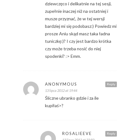
dziewczęco i delikatnie na tej sesji,
zupełnie inaczej niż na ostatniej i
musze przyznać, że w tej wersji
bardziej mi się podobasz:) Powiedz mi
prosze Aniu skąd masz taka ładna
tuniczkę:)? I czy jest bardzo krótka
czy może trzeba nosić do niej
spodenki? :> Emm.
ANONYMOUS
Reply
13 lipca 2012 at 19:44
Śliczne ubranko gdzie i za ile
kupiłaś>?
ROSALIEEVE
Reply
13 lipca 2012 at 22:50