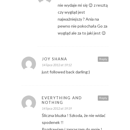
nie wydaje mi się 😉 z resztą
czy wygląd jest
najważniejszy ? Ania na
pewno nie pokochała Go za
wygląd ale za to jaki jest 😉
JOY SHANA
Reply
14 lipca 2012 at 19:12
just followed back darling:)
EVERYTHING AND
Reply
NOTHING
14 lipca 2012 at 19:19
Śliczna bluzka ! Szkoda, że nie widać
spodenek !!
Pozdrawiam i zapraszam do mnie !