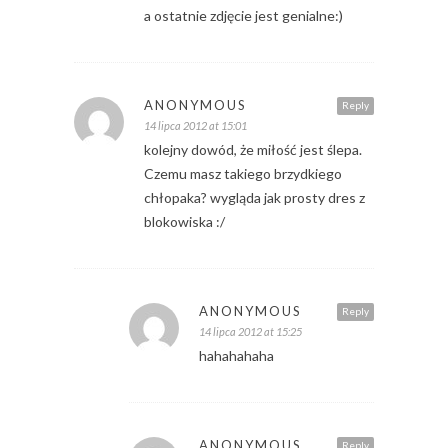
a ostatnie zdjęcie jest genialne:)
ANONYMOUS
Reply
14 lipca 2012 at 15:01
kolejny dowód, że miłość jest ślepa.
Czemu masz takiego brzydkiego
chłopaka? wygląda jak prosty dres z
blokowiska :/
ANONYMOUS
Reply
14 lipca 2012 at 15:25
hahahahaha
ANONYMOUS
Reply