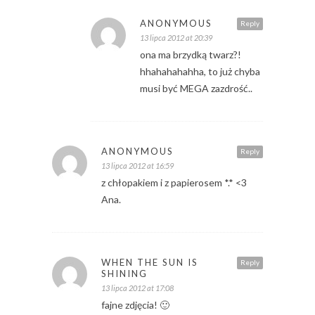
ANONYMOUS
Reply
13 lipca 2012 at 20:39
ona ma brzydką twarz?!
hhahahahahha, to już chyba
musi być MEGA zazdrość..
ANONYMOUS
Reply
13 lipca 2012 at 16:59
z chłopakiem i z papierosem *.* <3
Ana.
WHEN THE SUN IS
Reply
SHINING
13 lipca 2012 at 17:08
fajne zdjęcia! 🙂