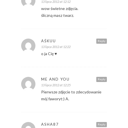
13 lipca 2012 at 12:12
wow świetne zdjęcia.
śliczną masz twarz.
AŚKUU
Reply
13 lipca 2012 at 12:22
o ja Cię ♥
ME AND YOU
Reply
13 lipca 2012 at 12:25
Pierwsze zdjęcie to zdecydowanie
mój faworyt:) A.
ASHA87
Reply