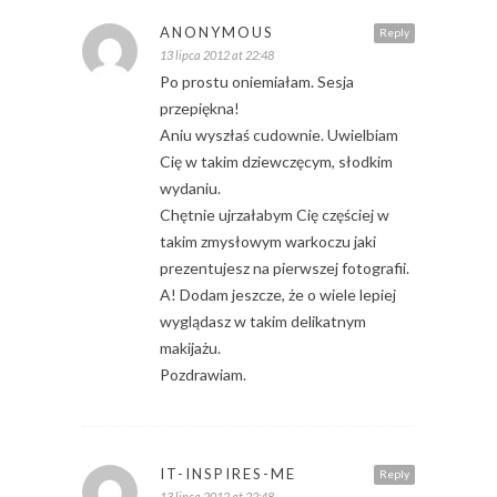
ANONYMOUS
Reply
13 lipca 2012 at 22:48
Po prostu oniemiałam. Sesja
przepiękna!
Aniu wyszłaś cudownie. Uwielbiam
Cię w takim dziewczęcym, słodkim
wydaniu.
Chętnie ujrzałabym Cię częściej w
takim zmysłowym warkoczu jaki
prezentujesz na pierwszej fotografii.
A! Dodam jeszcze, że o wiele lepiej
wyglądasz w takim delikatnym
makijażu.
Pozdrawiam.
IT-INSPIRES-ME
Reply
13 lipca 2012 at 22:48