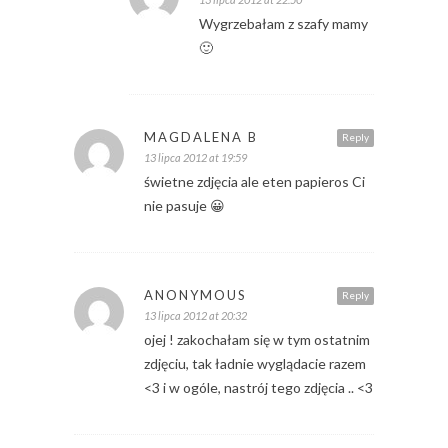
Wygrzebałam z szafy mamy
🙂
MAGDALENA B
Reply
13 lipca 2012 at 19:59
świetne zdjęcia ale eten papieros Ci
nie pasuje 😀
ANONYMOUS
Reply
13 lipca 2012 at 20:32
ojej ! zakochałam się w tym ostatnim
zdjęciu, tak ładnie wyglądacie razem
<3 i w ogóle, nastrój tego zdjęcia .. <3