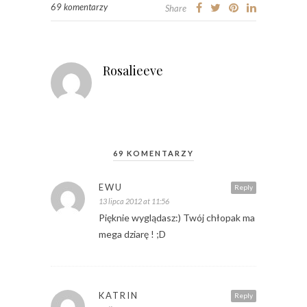
69 komentarzy
Share
Rosalieeve
69 KOMENTARZY
EWU
Reply
13 lipca 2012 at 11:56
Pięknie wyglądasz:) Twój chłopak ma
mega dziarę ! ;D
KATRIN
Reply