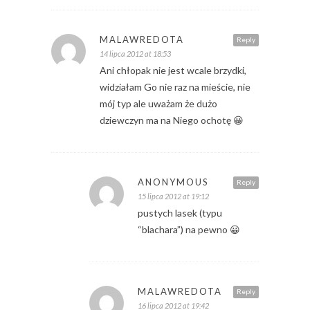
MALAWREDOTA
Reply
14 lipca 2012 at 18:53
Ani chłopak nie jest wcale brzydki,
widziałam Go nie raz na mieście, nie
mój typ ale uważam że dużo
dziewczyn ma na Niego ochotę 😀
ANONYMOUS
Reply
15 lipca 2012 at 19:12
pustych lasek (typu
“blachara”) na pewno 😀
MALAWREDOTA
Reply
16 lipca 2012 at 19:42