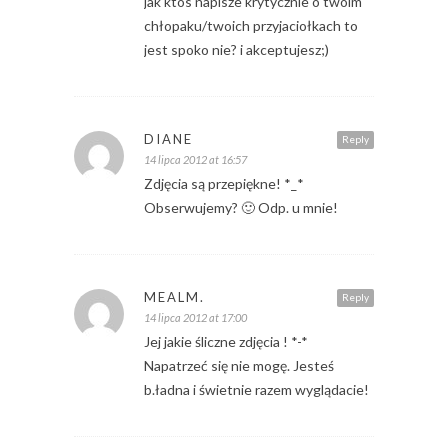
jak ktos napisze krytycznie o twoim
chłopaku/twoich przyjaciołkach to
jest spoko nie? i akceptujesz;)
DIANE
Reply
14 lipca 2012 at 16:57
Zdjęcia są przepiękne! *_*
Obserwujemy? 🙂 Odp. u mnie!
MEALM.
Reply
14 lipca 2012 at 17:00
Jej jakie śliczne zdjęcia ! *-*
Napatrzeć się nie mogę. Jesteś
b.ładna i świetnie razem wyglądacie!