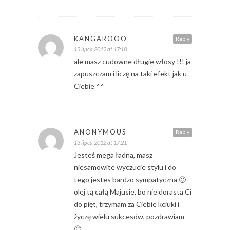
KANGAROOO
Reply
13 lipca 2012 at 17:18
ale masz cudowne długie włosy !!! ja
zapuszczam i liczę na taki efekt jak u
Ciebie ^^
ANONYMOUS
Reply
13 lipca 2012 at 17:21
Jesteś mega ładna, masz
niesamowite wyczucie stylu i do
tego jestes bardzo sympatyczna 🙂
olej tą całą Majusie, bo nie dorasta Ci
do pięt, trzymam za Ciebie kciuki i
życzę wielu sukcesów, pozdrawiam
🙂