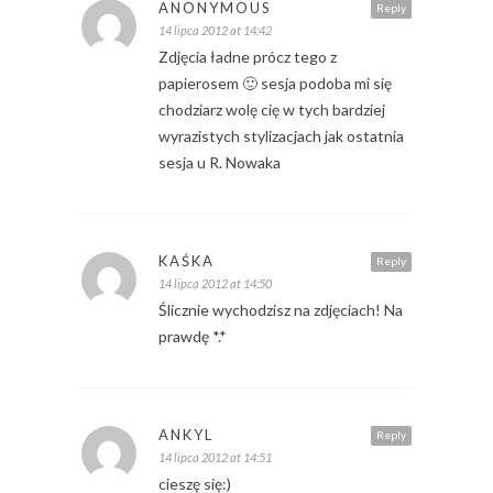
ANONYMOUS
Reply
14 lipca 2012 at 14:42
Zdjęcia ładne prócz tego z
papierosem 🙂 sesja podoba mi się
chodziarz wolę cię w tych bardziej
wyrazistych stylizacjach jak ostatnia
sesja u R. Nowaka
KAŚKA
Reply
14 lipca 2012 at 14:50
Ślicznie wychodzisz na zdjęciach! Na
prawdę *.*
ANKYL
Reply
14 lipca 2012 at 14:51
cieszę się:)