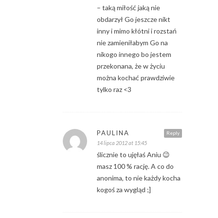
– taką miłość jaką nie
obdarzył Go jeszcze nikt
inny i mimo kłótni i rozstań
nie zamieniłabym Go na
nikogo innego bo jestem
przekonana, że w życiu
można kochać prawdziwie
tylko raz <3
PAULINA
Reply
14 lipca 2012 at 15:45
ślicznie to ujęłaś Aniu 😉
masz 100 % rację. A co do
anonima, to nie każdy kocha
kogoś za wygląd ;]