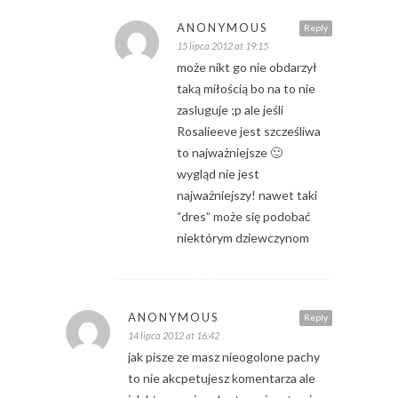
ANONYMOUS
Reply
15 lipca 2012 at 19:15
może nikt go nie obdarzył
taką miłością bo na to nie
zasluguje ;p ale jeśli
Rosalieeve jest szcześliwa
to najważniejsze 🙂
wygląd nie jest
najważniejszy! nawet taki
“dres” może się podobać
niektórym dziewczynom
ANONYMOUS
Reply
14 lipca 2012 at 16:42
jak pisze ze masz nieogolone pachy
to nie akcpetujesz komentarza ale