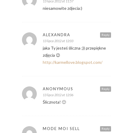
13 lipca 2012 at 11:57
niesamowite zdjecia:)
ALEXANDRA
Reply
13 lipca 2012 at 12:03
jaka Ty jesteś śliczna ;)) przepiękne
zdjęcia 😉
http://karmellove.blogspot.com/
ANONYMOUS
Reply
13 lipca 2012 at 12:06
Ślicznota! 🙂
MODE MOI SELL
Reply