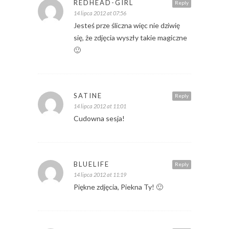
REDHEAD-GIRL
Reply
14 lipca 2012 at 07:56
Jesteś prze śliczna więc nie dziwię
się, że zdjęcia wyszły takie magiczne
🙂
SATINE
Reply
14 lipca 2012 at 11:01
Cudowna sesja!
BLUELIFE
Reply
14 lipca 2012 at 11:19
Piękne zdjęcia, Piekna Ty! 🙂