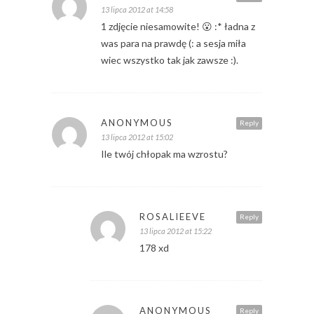
13 lipca 2012 at 14:58
1 zdjęcie niesamowite! 😮 :* ładna z
was para na prawdę (: a sesja miła
wiec wszystko tak jak zawsze :).
ANONYMOUS
Reply
13 lipca 2012 at 15:02
Ile twój chłopak ma wzrostu?
ROSALIEEVE
Reply
13 lipca 2012 at 15:22
178 xd
ANONYMOUS
Reply