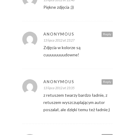
Piękne zdjęcia ;))
ANONYMOUS
Reply
13 lipca 2012 at 23:27
Zdjęcia w kolorze są
cuuuuuuuudowne!
ANONYMOUS
Reply
13 lipca 2012 at 23:35
z retuszem twarzy bardzo ładnie, z
retuszem wyszczuplającym autor
poszalał, ale dzięki temu też ładnie;)