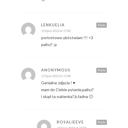
LENKUELIA
Reply
13 lipca 2012 at 17:40
portretowe ubóstwiam !!! <3
palisz? ;p
ANONYMOUS
Reply
13 lipca 2012 at 17:48
Genialne zdjęcia ! ♥
mam do Ciebie pytanie,palisz?
i skąd ta sukienka?,b.ładna 🙂
ROSALIEEVE
Reply
13 lipca 2012 at 22:50