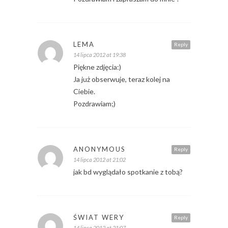
LEMA
Reply
14 lipca 2012 at 19:38
Piękne zdjęcia:)
Ja już obserwuje, teraz kolej na
Ciebie.
Pozdrawiam;)
ANONYMOUS
Reply
14 lipca 2012 at 21:02
jak bd wyglądało spotkanie z tobą?
ŚWIAT WERY
Reply
14 lipca 2012 at 21:07