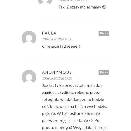
Tak, Z szafy mojej mamy 🙂
PAULA
Reply
13 lipca 2012 at 18:00
omg jakie ładneeee!!!
ANONYMOUS
Reply
13 lipca 2012 at 19:35
Już jak tylko przeczytałam, że dzis
zamiescisz zdjecia robione przez
fotografa wiedziałam, ze to bedzie
coś, bo zawsze na takich wychodzisz
pięknie. W tej sesji urzekło mnie
pierwsze zdjęcie i ostanie <3 Po
prostu meeega:) Wyglądałas bardzo