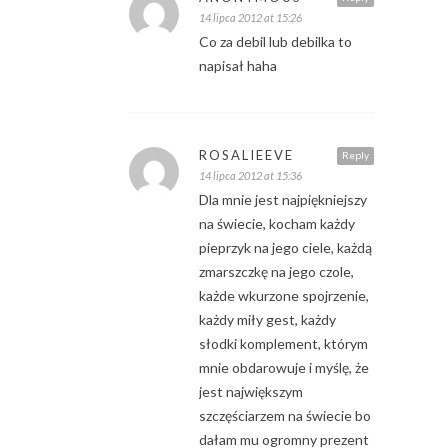
14 lipca 2012 at 15:26
Co za debil lub debilka to
napisał haha
ROSALIEEVE
Reply
14 lipca 2012 at 15:36
Dla mnie jest najpiękniejszy
na świecie, kocham każdy
pieprzyk na jego ciele, każdą
zmarszczkę na jego czole,
każde wkurzone spojrzenie,
każdy miły gest, każdy
słodki komplement, którym
mnie obdarowuje i myślę, że
jest największym
szczęściarzem na świecie bo
dałam mu ogromny prezent