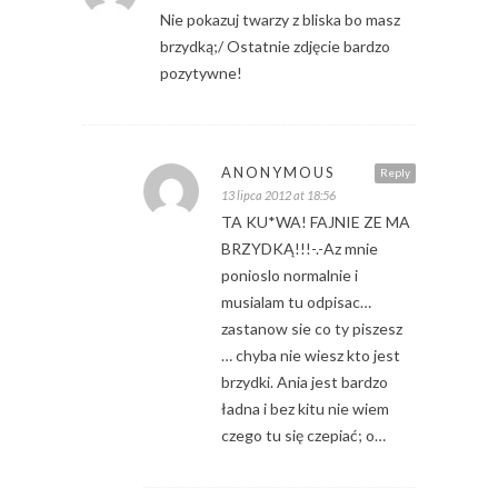
Nie pokazuj twarzy z bliska bo masz
brzydką;/ Ostatnie zdjęcie bardzo
pozytywne!
ANONYMOUS
Reply
13 lipca 2012 at 18:56
TA KU*WA! FAJNIE ZE MA
BRZYDKĄ!!!-.-Az mnie
ponioslo normalnie i
musialam tu odpisac…
zastanow sie co ty piszesz
… chyba nie wiesz kto jest
brzydki. Ania jest bardzo
ładna i bez kitu nie wiem
czego tu się czepiać; o…