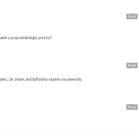
Reply
kami z poprzedniego postu?
Reply
ieć, że znam, jeździłyśmy razem na zawody.
Reply