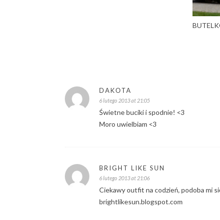
BUTELK
DAKOTA
6 lutego 2013 at 21:05
Świetne buciki i spodnie! <3
Moro uwielbiam <3
BRIGHT LIKE SUN
6 lutego 2013 at 21:06
Ciekawy outfit na codzień, podoba mi się
brightlikesun.blogspot.com