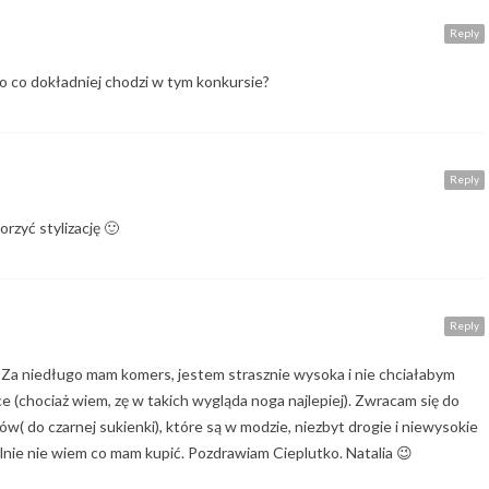
Reply
 o co dokładniej chodzi w tym konkursie?
Reply
rzyć stylizację 🙂
Reply
 Za niedługo mam komers, jestem strasznie wysoka i nie chciałabym
e (chociaż wiem, zę w takich wygląda noga najlepiej). Zwracam się do
( do czarnej sukienki), które są w modzie, niezbyt drogie i niewysokie
lnie nie wiem co mam kupić. Pozdrawiam Cieplutko. Natalia 😉