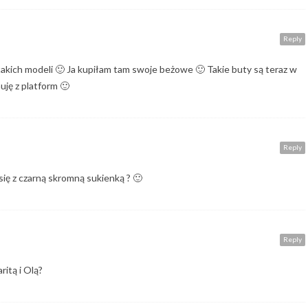
Reply
akich modeli 🙂 Ja kupiłam tam swoje beżowe 🙂 Takie buty są teraz w
uję z platform 🙂
Reply
ę z czarną skromną sukienką ? 🙂
Reply
ritą i Olą?