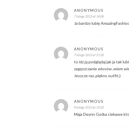
ANONYMOUS
7 lutego 2013 at 16:08
Ja bardzo lubię AmazingFashioo
ANONYMOUS
7 lutego 2013 at 21:28
to idz ją podglądaj jak ja tak l
zagęszczanie wlosów..wiem wie
Jeszcze raz..piękny outfit;)
ANONYMOUS
8 lutego 2013 at 19:20
Maja Deynn Gośka ciekawe kto 