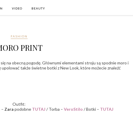
ON
VIDEO
BEAUTY
FASHION
MORO PRINT
aje się na obecną pogodę. Głównymi elementami stroju są spodnie moro i
ę upolować także świetne botki z New Look, które możecie znaleźć
Outfit:
e –
Zara
podobne
TUTAJ
/ Torba –
VeroStilo
/ Botki –
TUTAJ