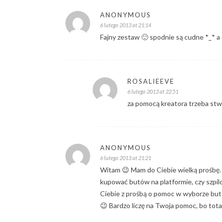
ANONYMOUS
6 lutego 2013 at 21:14
Fajny zestaw 🙂 spodnie są cudne *_* a
ROSALIEEVE
6 lutego 2013 at 22:51
za pomocą kreatora trzeba stwo
ANONYMOUS
6 lutego 2013 at 21:21
Witam 😉 Mam do Ciebie wielką prośbę.
kupować butów na platformie, czy szpilc
Ciebie z prośbą o pomoc w wyborze butów
😉 Bardzo liczę na Twoja pomoc, bo tota