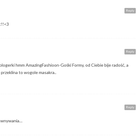
Reply
t!!<3
Reply
 blogerki hmm AmazingFashioon-Gośki Formy, od Ciebie bije radość, a
ak przeklina to wogole masakra..
Reply
porównywania…