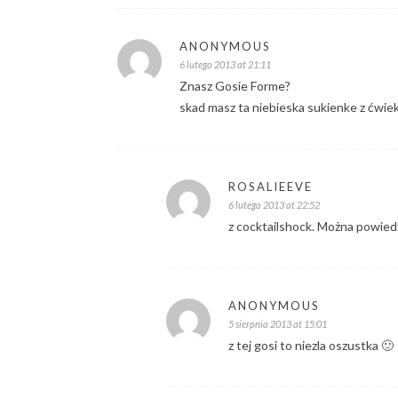
ANONYMOUS
6 lutego 2013 at 21:11
Znasz Gosie Forme?
skad masz ta niebieska sukienke z ćwie
ROSALIEEVE
6 lutego 2013 at 22:52
z cocktailshock. Można powiedz
ANONYMOUS
5 sierpnia 2013 at 15:01
z tej gosi to niezla oszustka 🙂