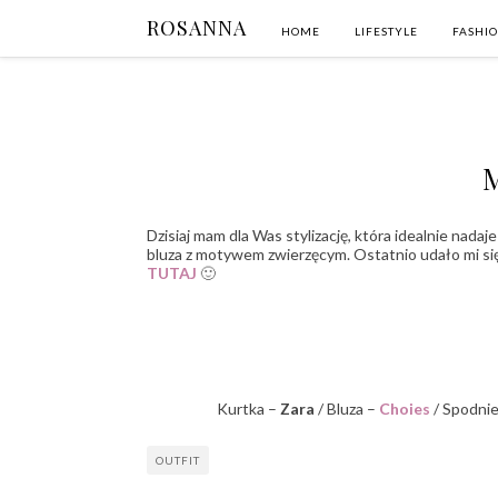
ROSANNA
HOME
LIFESTYLE
FASHI
Dzisiaj mam dla Was stylizację, która idealnie nad
bluza z motywem zwierzęcym. Ostatnio udało mi si
TUTAJ
🙂
Kurtka –
Zara
/ Bluza –
Choies
/ Spodni
OUTFIT