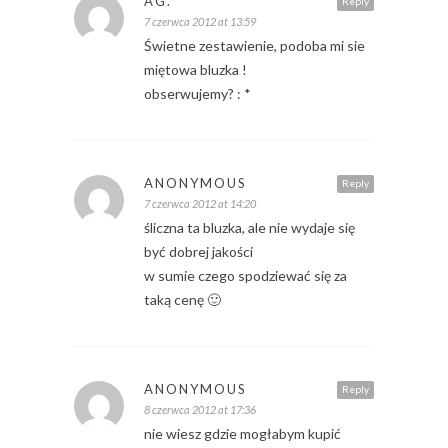
AG.
Reply
7 czerwca 2012 at 13:59
Świetne zestawienie, podoba mi sie
miętowa bluzka !
obserwujemy? : *
ANONYMOUS
Reply
7 czerwca 2012 at 14:20
śliczna ta bluzka, ale nie wydaje się
być dobrej jakości
w sumie czego spodziewać się za
taką cenę 🙂
ANONYMOUS
Reply
8 czerwca 2012 at 17:36
nie wiesz gdzie mogłabym kupić