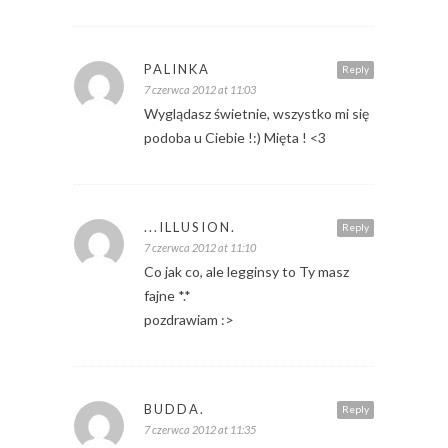
PALINKA
Reply
7 czerwca 2012 at 11:03
Wyglądasz świetnie, wszystko mi się
podoba u Ciebie !:) Mięta ! <3
...ILLUSION.
Reply
7 czerwca 2012 at 11:10
Co jak co, ale legginsy to Ty masz
fajne *.*
pozdrawiam :>
BUDDA.
Reply
7 czerwca 2012 at 11:35