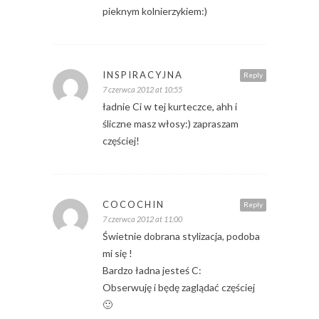
pieknym kolnierzykiem:)
INSPIRACYJNA
Reply
7 czerwca 2012 at 10:55
ładnie Ci w tej kurteczce, ahh i
śliczne masz włosy:) zapraszam
częściej!
COCOCHIN
Reply
7 czerwca 2012 at 11:00
Świetnie dobrana stylizacja, podoba
mi się !
Bardzo ładna jesteś C:
Obserwuję i będę zaglądać częściej
🙂