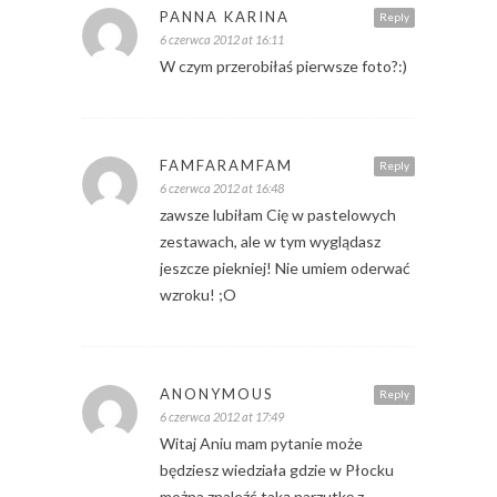
PANNA KARINA
Reply
6 czerwca 2012 at 16:11
W czym przerobiłaś pierwsze foto?:)
FAMFARAMFAM
Reply
6 czerwca 2012 at 16:48
zawsze lubiłam Cię w pastelowych
zestawach, ale w tym wyglądasz
jeszcze piekniej! Nie umiem oderwać
wzroku! ;O
ANONYMOUS
Reply
6 czerwca 2012 at 17:49
Witaj Aniu mam pytanie może
będziesz wiedziała gdzie w Płocku
można znaleźć taką narzutkę z