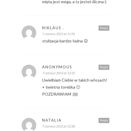
mięta jest mega, a ty jesteś śliczna (:
NIKLAUS .
Reply
7 czerwca 2012 at 11:56
stylizacja bardzo ładna 😉
ANONYMOUS
Reply
7 czerwca 2012 at 12:32
Uwielbiam Ciebie w takich włosach!
+ świetna torebka 🙂
POZDRAWIAM :))))
NATALIA
Reply
7 czerwca 2012 at 12:38