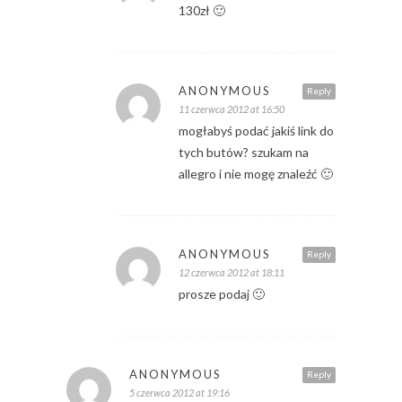
130zł 🙂
ANONYMOUS
Reply
11 czerwca 2012 at 16:50
mogłabyś podać jakiś link do
tych butów? szukam na
allegro i nie mogę znaleźć 🙂
ANONYMOUS
Reply
12 czerwca 2012 at 18:11
prosze podaj 🙂
ANONYMOUS
Reply
5 czerwca 2012 at 19:16