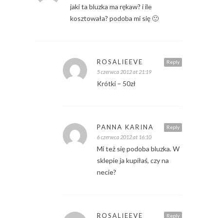
jaki ta bluzka ma rękaw? i ile
kosztowała? podoba mi się 🙂
ROSALIEEVE
Reply
5 czerwca 2012 at 21:19
Krótki – 50zł
PANNA KARINA
Reply
6 czerwca 2012 at 16:10
Mi też się podoba bluzka. W
sklepie ja kupiłaś, czy na
necie?
ROSALIEEVE
Reply