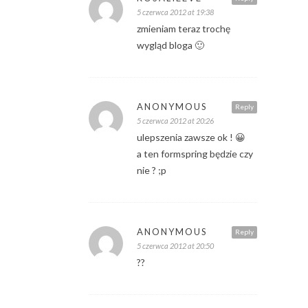
5 czerwca 2012 at 19:38
zmieniam teraz trochę
wygląd bloga 🙂
ANONYMOUS
Reply
5 czerwca 2012 at 20:26
ulepszenia zawsze ok ! 😀
a ten formspring będzie czy
nie ? ;p
ANONYMOUS
Reply
5 czerwca 2012 at 20:50
??