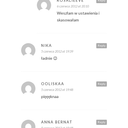
ROSALIEEVE
Reply
6 czerwca 2012 at 20:10
Weszłam w ustawienia i
skasowałam
NIKA
Reply
5 czerwca 2012 at 19:39
ładnie 😉
OOLISKAA
Reply
5 czerwca 2012 at 19:48
pięęęknaa
ANNA BERNAT
Reply
5 czerwca 2012 at 19:48