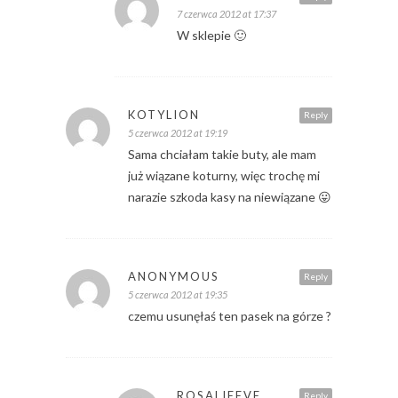
7 czerwca 2012 at 17:37
W sklepie 🙂
KOTYLION
Reply
5 czerwca 2012 at 19:19
Sama chciałam takie buty, ale mam
już wiązane koturny, więc trochę mi
narazie szkoda kasy na niewiązane 😛
ANONYMOUS
Reply
5 czerwca 2012 at 19:35
czemu usunęłaś ten pasek na górze ?
ROSALIEEVE
Reply