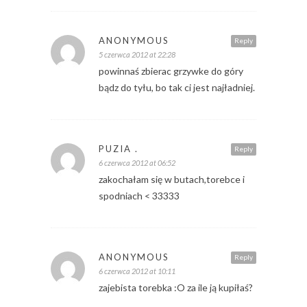
ANONYMOUS
Reply
5 czerwca 2012 at 22:28
powinnaś zbierac grzywke do góry
bądz do tyłu, bo tak ci jest najładniej.
PUZIA .
Reply
6 czerwca 2012 at 06:52
zakochałam się w butach,torebce i
spodniach < 33333
ANONYMOUS
Reply
6 czerwca 2012 at 10:11
zajebista torebka :O za ile ją kupiłaś?