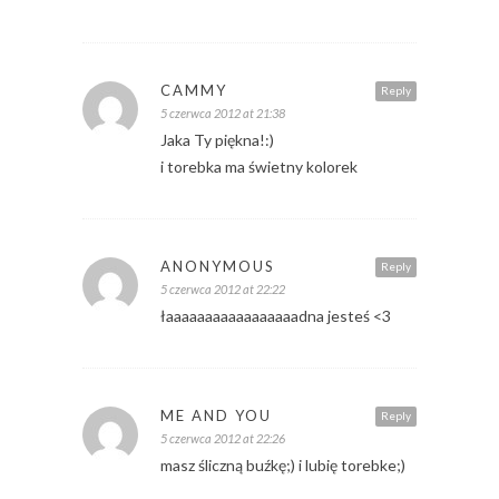
CAMMY
Reply
5 czerwca 2012 at 21:38
Jaka Ty piękna!:)
i torebka ma świetny kolorek
ANONYMOUS
Reply
5 czerwca 2012 at 22:22
łaaaaaaaaaaaaaaaaadna jesteś <3
ME AND YOU
Reply
5 czerwca 2012 at 22:26
masz śliczną buźkę;) i lubię torebke;)