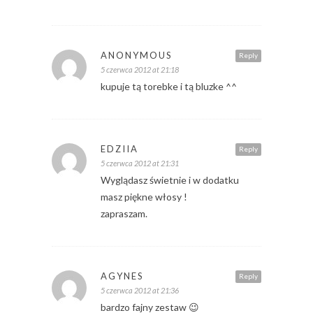
ANONYMOUS
Reply
5 czerwca 2012 at 21:18
kupuje tą torebke i tą bluzke ^^
EDZIIA
Reply
5 czerwca 2012 at 21:31
Wyglądasz świetnie i w dodatku
masz piękne włosy !
zapraszam.
AGYNES
Reply
5 czerwca 2012 at 21:36
bardzo fajny zestaw 😉