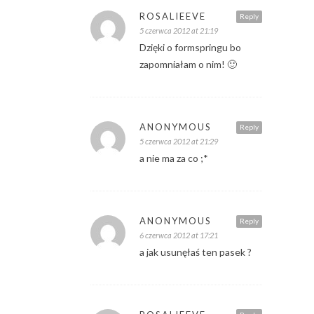
ROSALIEEVE
Reply
5 czerwca 2012 at 21:19
Dzięki o formspringu bo
zapomniałam o nim! 🙂
ANONYMOUS
Reply
5 czerwca 2012 at 21:29
a nie ma za co ;*
ANONYMOUS
Reply
6 czerwca 2012 at 17:21
a jak usunęłaś ten pasek ?