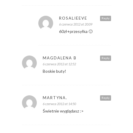
ROSALIEEVE
Reply
6 czerwca 2012 at 20:09
60zł+przesyłka 🙂
MAGDALENA B
Reply
6 czerwca 2012 at 12:52
Boskie buty!
MARTYNA.
Reply
6 czerwca 2012 at 14:50
Świetnie wyglądasz :>