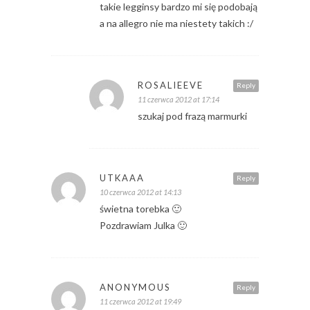
takie legginsy bardzo mi się podobają
a na allegro nie ma niestety takich :/
ROSALIEEVE
Reply
11 czerwca 2012 at 17:14
szukaj pod frazą marmurki
UTKAAA
Reply
10 czerwca 2012 at 14:13
świetna torebka 🙂
Pozdrawiam Julka 🙂
ANONYMOUS
Reply
11 czerwca 2012 at 19:49