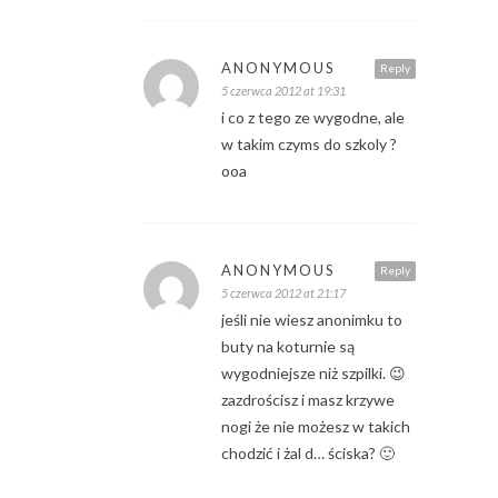
ANONYMOUS
Reply
5 czerwca 2012 at 19:31
i co z tego ze wygodne, ale
w takim czyms do szkoly ?
ooa
ANONYMOUS
Reply
5 czerwca 2012 at 21:17
jeśli nie wiesz anonimku to
buty na koturnie są
wygodniejsze niż szpilki. 😉
zazdrościsz i masz krzywe
nogi że nie możesz w takich
chodzić i żal d… ściska? 🙂