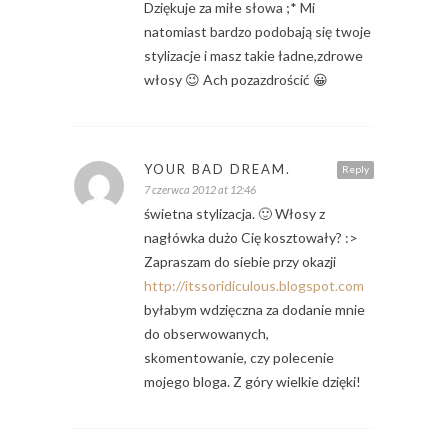
Dziękuje za miłe słowa ;* Mi
natomiast bardzo podobają się twoje
stylizacje i masz takie ładne,zdrowe
włosy 😉 Ach pozazdrościć 😀
YOUR BAD DREAM.
Reply
7 czerwca 2012 at 12:46
świetna stylizacja. 🙂 Włosy z
nagłówka dużo Cię kosztowały? :>
Zapraszam do siebie przy okazji
http://itssoridiculous.blogspot.com
byłabym wdzięczna za dodanie mnie
do obserwowanych,
skomentowanie, czy polecenie
mojego bloga. Z góry wielkie dzięki!