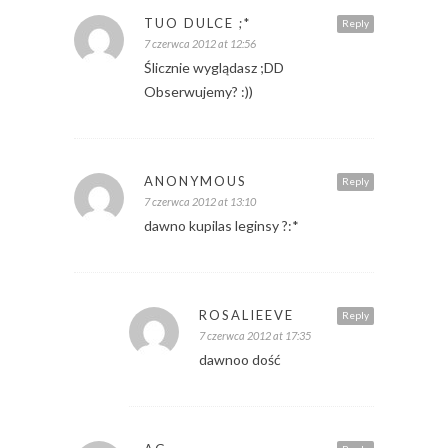
TUO DULCE ;*
Reply
7 czerwca 2012 at 12:56
Ślicznie wyglądasz ;DD
Obserwujemy? :))
ANONYMOUS
Reply
7 czerwca 2012 at 13:10
dawno kupilas leginsy ?:*
ROSALIEEVE
Reply
7 czerwca 2012 at 17:35
dawnoo dość