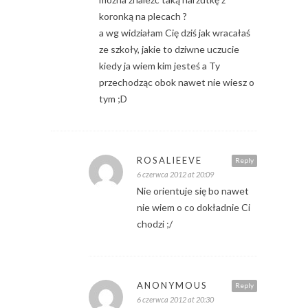
koronką na plecach ?
a wg widziałam Cię dziś jak wracałaś
ze szkoły, jakie to dziwne uczucie
kiedy ja wiem kim jesteś a Ty
przechodząc obok nawet nie wiesz o
tym ;D
ROSALIEEVE
Reply
6 czerwca 2012 at 20:09
Nie orientuje się bo nawet
nie wiem o co dokładnie Ci
chodzi ;/
ANONYMOUS
Reply
6 czerwca 2012 at 20:30