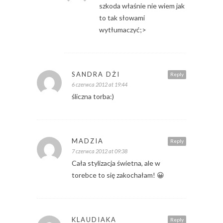
szkoda właśnie nie wiem jak
to tak słowami
wytłumaczyć;>
SANDRA DŻI
Reply
6 czerwca 2012 at 19:44
śliczna torba:)
MADZIA
Reply
7 czerwca 2012 at 09:38
Cała stylizacja świetna, ale w
torebce to się zakochałam! 😀
KLAUDIAKA
Reply