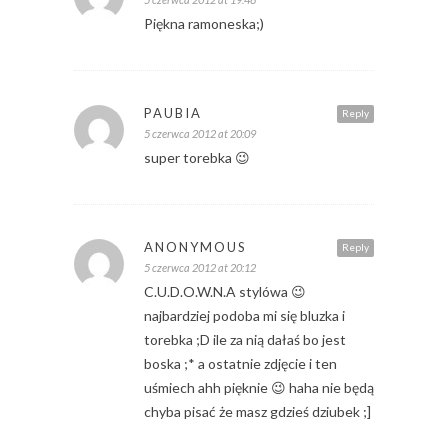
Piękna ramoneska;)
PAUBIA
Reply
5 czerwca 2012 at 20:09
super torebka 😉
ANONYMOUS
Reply
5 czerwca 2012 at 20:12
C.U.D.O.W.N.A stylówa 😉
najbardziej podoba mi się bluzka i
torebka ;D ile za nią dałaś bo jest
boska ;* a ostatnie zdjęcie i ten
uśmiech ahh pięknie 😉 haha nie będą
chyba pisać że masz gdzieś dziubek ;]