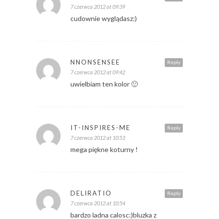
7 czerwca 2012 at 09:39
cudownie wyglądasz:)
NNONSENSEE
Reply
7 czerwca 2012 at 09:42
uwielbiam ten kolor 🙂
IT-INSPIRES-ME
Reply
7 czerwca 2012 at 10:53
mega piękne koturny !
DELIRATIO
Reply
7 czerwca 2012 at 10:54
bardzo ladna calosc:)bluzka z