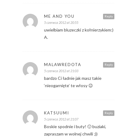
ME AND YOU
Reply
5 czerwca 2012 at 20:55
uwielbiam bluzeczki z kołnierzykiem:)
A.
MALAWREDOTA
Reply
5 czerwca 2012 at 21:03
bardzo Ci ładnie jak masz takie
‘nieogarnięte’ te włosy 😉
KATSUUMI
Reply
5 czerwca 2012 at 21:07
Boskie spodnie i buty! 🙂 buziaki,
zapraszam w wolnej chwili ;))