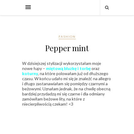
FASHION
Pepper mint
W dzisiejszej stylizacji wykorzystałam moje
nowe łupy –
miętową bluzkę i torbę
oraz
koturny
, na które polowałam już od dłuższego
czasu. W końcu udało mi się je znaleźć na allegro
i długo zastanawiałam się pomiędzy czarnymi a
beżowymi. Uznałam jednak, że na chwilę obecną
bardziej przydadzą mi się czarne i dla odmiany
zamówiłam beżowe lity, na które z
niecierpliwością czekam! <3