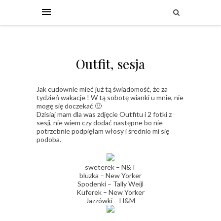
Outfit, sesja
Jak cudownie mieć już tą świadomość, że za
tydzień wakacje ! W tą sobotę wianki u mnie, nie
mogę się doczekać 🙂
Dzisiaj mam dla was zdjęcie Outfitu i 2 fotki z
sesji, nie wiem czy dodać następne bo nie
potrzebnie podpięłam włosy i średnio mi się
podoba.
sweterek – N&T
bluzka – New Yorker
Spodenki – Tally Weijl
Kuferek – New Yorker
Jazzówki – H&M