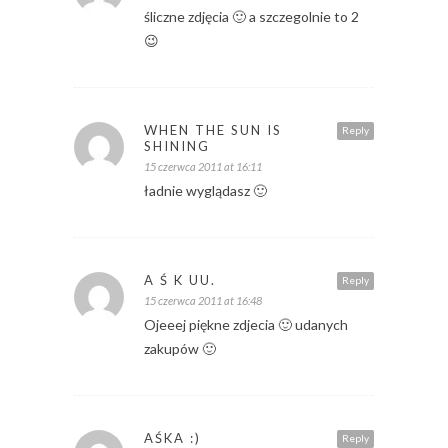
śliczne zdjęcia 🙂 a szczegolnie to 2
😉
WHEN THE SUN IS
Reply
SHINING
15 czerwca 2011 at 16:11
ładnie wyglądasz 🙂
A Ś K UU.
Reply
15 czerwca 2011 at 16:48
Ojeeej piękne zdjecia 🙂 udanych
zakupów 🙂
AŚKA :)
Reply