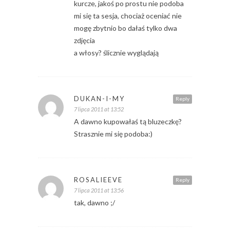
kurcze, jakoś po prostu nie podoba
mi się ta sesja, chociaż oceniać nie
mogę zbytnio bo dałaś tylko dwa
zdjęcia
a włosy? ślicznie wyglądają
DUKAN-I-MY
Reply
7 lipca 2011 at 13:52
A dawno kupowałaś tą bluzeczkę?
Strasznie mi się podoba:)
ROSALIEEVE
Reply
7 lipca 2011 at 13:56
tak, dawno ;/