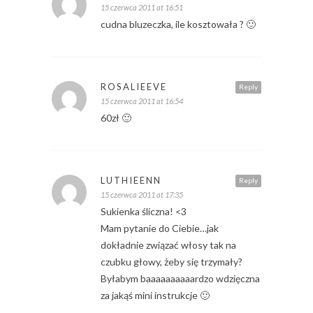
15 czerwca 2011 at 16:51
cudna bluzeczka, ile kosztowała ? 🙂
ROSALIEEVE
Reply
15 czerwca 2011 at 16:54
60zł 🙂
LUTHIEENN
Reply
15 czerwca 2011 at 17:35
Sukienka śliczna! <3
Mam pytanie do Ciebie…jak
dokładnie związać włosy tak na
czubku głowy, żeby się trzymały?
Byłabym baaaaaaaaaardzo wdzięczna
za jakąś mini instrukcje 🙂