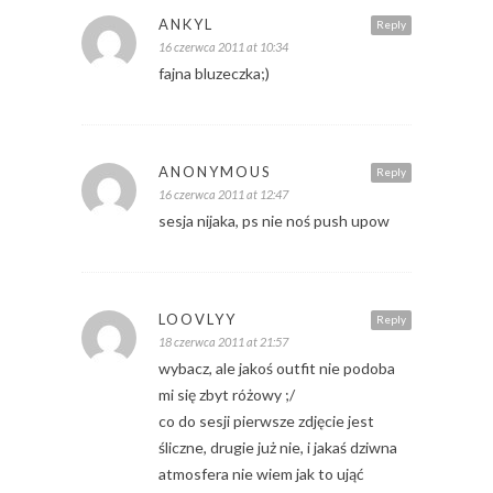
ANKYL
Reply
16 czerwca 2011 at 10:34
fajna bluzeczka;)
ANONYMOUS
Reply
16 czerwca 2011 at 12:47
sesja nijaka, ps nie noś push upow
LOOVLYY
Reply
18 czerwca 2011 at 21:57
wybacz, ale jakoś outfit nie podoba
mi się zbyt różowy ;/
co do sesji pierwsze zdjęcie jest
śliczne, drugie już nie, i jakaś dziwna
atmosfera nie wiem jak to ująć