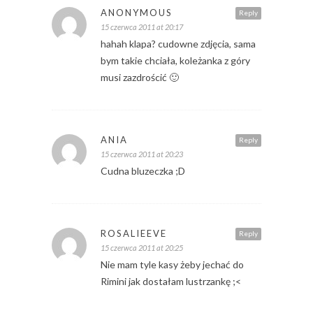
ANONYMOUS
Reply
15 czerwca 2011 at 20:17
hahah klapa? cudowne zdjęcia, sama
bym takie chciała, koleżanka z góry
musi zazdrościć 🙂
ANIA
Reply
15 czerwca 2011 at 20:23
Cudna bluzeczka ;D
ROSALIEEVE
Reply
15 czerwca 2011 at 20:25
Nie mam tyle kasy żeby jechać do
Rimini jak dostałam lustrzankę ;<