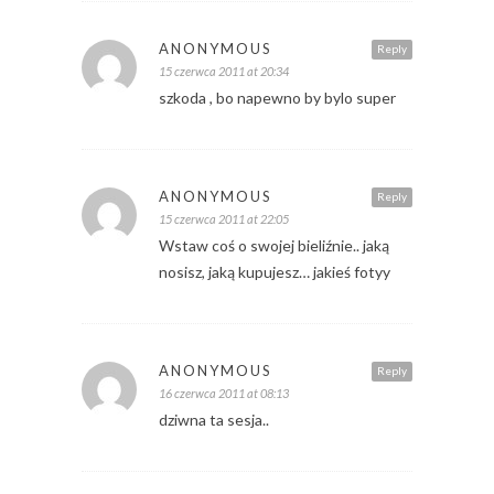
ANONYMOUS
Reply
15 czerwca 2011 at 20:34
szkoda , bo napewno by bylo super
ANONYMOUS
Reply
15 czerwca 2011 at 22:05
Wstaw coś o swojej bieliźnie.. jaką
nosisz, jaką kupujesz… jakieś fotyy
ANONYMOUS
Reply
16 czerwca 2011 at 08:13
dziwna ta sesja..