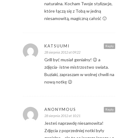
naturalna. Kocham Twoje stylizacje,
które łączą się z Tobą w jedną
niesamowitą, magiczną całość 🙂
KATSUUMI
Reply
28 sierpnia 2012 at 09:22
Grill być musiał genialny! 😉 a
zdjęcia- istne mistrzostwo swiata.
Buziaki, zapraszam w wolnej chwili na
nową notkę 😉
ANONYMOUS
Reply
28 sierpnia 2012 at 10:21
Jesteś naprawdę niesamowita!
Zdjęcia z poprzedniej notki były
genialne… ale te są jeszcze lepsze ; o