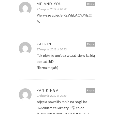
ME AND YOU
Reply
27 sierpnia 2012 at 20:52
Pierwsze zdjęcie REWELACYJNE:)))
A.
KATRIN
Reply
27 sierpnia 2012 at 20:53
Tak pięknie umiesz wczuć się w każdą
postać!!:D
śliczna moja!:)
PANIKINGA
Reply
27 sierpnia 2012 at 20:55
zdjęcia powaliły mnie na nogi, bo
uwielbiam te klimaty ! 🙂 co do
“CAŁONOCNYCHHHH” IMPREZ