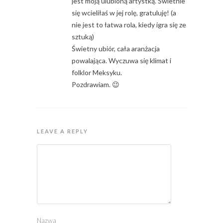
jest moją ulubioną artystką. Świetnie
się wcieliłaś w jej rolę, gratuluję! (a
nie jest to łatwa rola, kiedy igra się ze
sztuką)
Świetny ubiór, cała aranżacja
powalająca. Wyczuwa się klimat i
folklor Meksyku.
Pozdrawiam. 😉
LEAVE A REPLY
Nazwa