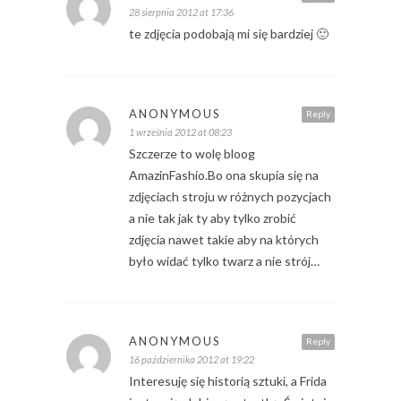
28 sierpnia 2012 at 17:36
te zdjęcia podobają mi się bardziej 🙂
ANONYMOUS
Reply
1 września 2012 at 08:23
Szczerze to wolę bloog
AmazinFashio.Bo ona skupia się na
zdjęciach stroju w różnych pozycjach
a nie tak jak ty aby tylko zrobić
zdjęcia nawet takie aby na których
było widać tylko twarz a nie strój…
ANONYMOUS
Reply
16 października 2012 at 19:22
Interesuję się historią sztuki, a Frida