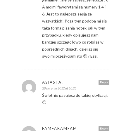
A moimi faworytami są numery 1,4 i
6. Jest to najlepsza sesja ze
wszystkich! Poza tym podoba mi się
taka forma pisania notek, jak w tym
przypadku, kiedy opisujesz nam
bardziej szczegółowo co robiłaś w
poprzednich dniach, dzielisz się
swoimi przeżyciami itp 🙂 / Ess.
ASIASTA.
Reply
28 sierpnia 2012 at 10:26
Świetnie pasujesz do takiej stylizacji.
🙂
FAMFARAMFAM
Reply