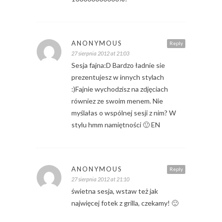
ANONYMOUS
Reply
27 sierpnia 2012 at 21:03
Sesja fajna:D Bardzo ładnie sie
prezentujesz w innych stylach
:)Fajnie wychodzisz na zdjęciach
równiez ze swoim menem. Nie
myślałas o wspólnej sesji z nim? W
stylu hmm namiętności 🙂 EN
ANONYMOUS
Reply
27 sierpnia 2012 at 21:10
świetna sesja, wstaw też jak
najwięcej fotek z grilla, czekamy! 🙂