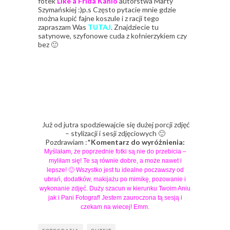
fotek
Like a Frida Kahlo
autorstwa Marty
Szymańskiej :)p.s Często pytacie mnie gdzie
można kupić fajne koszule i z racji tego
zapraszam Was
TUTAJ
. Znajdziecie tu
satynowe, szyfonowe cuda z kołnierzykiem czy
bez 🙂
Już od jutra spodziewajcie się dużej porcji zdjęć
– stylizacji i sesji zdjęciowych 🙂
Pozdrawiam :*
Komentarz do wyróżnienia:
Myślałam, że poprzednie fotki są nie do przebicia –
myliłam się! Te są równie dobre, a może nawet i
lepsze! 🙂 Wszystko jest tu idealne poczawszy od
ubrań, dodatków, makijażu po mimikę, pozowanie i
wykonanie zdjęć. Duży szacun w kierunku Twoim Aniu
jak i Pani Fotograf! Jestem zauroczona tą sesją i
czekam na wiecej! Emm.