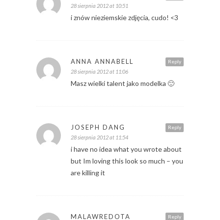
28 sierpnia 2012 at 10:51
i znów nieziemskie zdjęcia, cudo! <3
ANNA ANNABELL
Reply
28 sierpnia 2012 at 11:06
Masz wielki talent jako modelka 🙂
JOSEPH DANG
Reply
28 sierpnia 2012 at 11:54
i have no idea what you wrote about
but Im loving this look so much – you
are killing it
MALAWREDOTA
Reply