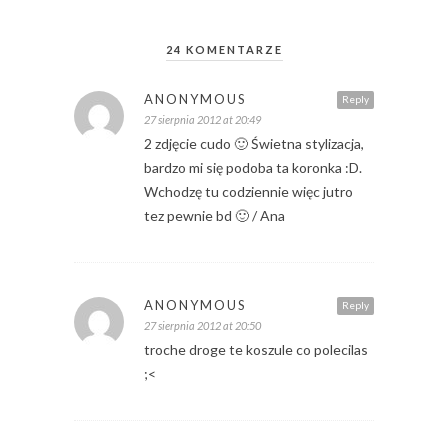
24 KOMENTARZE
ANONYMOUS
Reply
27 sierpnia 2012 at 20:49
2 zdjęcie cudo 🙂 Świetna stylizacja,
bardzo mi się podoba ta koronka :D.
Wchodzę tu codziennie więc jutro
tez pewnie bd 🙂 / Ana
ANONYMOUS
Reply
27 sierpnia 2012 at 20:50
troche droge te koszule co polecilas
;<