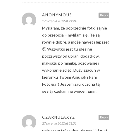
ANONYMOUS
Reply
27 sierpnia 2012 at 21:24
Myślałam, że poprzednie fotki są nie
do przebicia – myliłam się! Te są
równie dobre, a może nawet i lepsze!
🙂 Wszystko jest tu idealne
poczawszy od ubrań, dodatków,
makijażu po mimikę, pozowanie i
wykonanie zdjęć. Duży szacun w
kierunku Twoim Aniu jak i Pani
Fotograf! Jestem zauroczona tą
sesją i czekam na wiecej! Emm.
CZARNULAXYZ
Reply
27 sierpnia 2012 at 21:36
piękna sesja:) cudownie wyglądasz:)