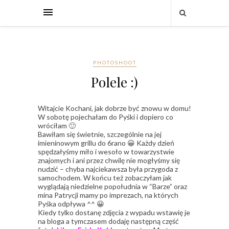
PHOTOSHOOT
Polele :)
Witajcie Kochani, jak dobrze być znowu w domu!
W sobotę pojechałam do Pyśki i dopiero co
wróciłam 🙂
Bawiłam się świetnie, szczególnie na jej
imieninowym grillu do 6rano 😀 Każdy dzień
spędzałyśmy miło i wesoło w towarzystwie
znajomych i ani przez chwilę nie mogłyśmy się
nudzić – chyba najciekawsza była przygoda z
samochodem. W końcu też zobaczyłam jak
wyglądają niedzielne popołudnia w “Barze” oraz
mina Patrycji mamy po imprezach, na których
Pyśka odpływa ^^ 😀
Kiedy tylko dostanę zdjęcia z wypadu wstawię je
na bloga a tymczasem dodaję następną część