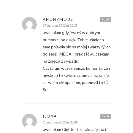
ANONYMOUS
Reply
27 sierpnia 2012 at 22:38
uwielbiam gdy jesteś w dobrym
humorze, bo dzięki Tobie uśmiech
sam pojawia się na mojej twarzy 🙂 co
do sesji.. MEGA ! brak słów.. czekam
na zdjęcia z wypadu.
Czytałam wcześniejsze komentarze i
myślę że to świetny pomysł na sesję
z Twoim chłopakiem, przemyśl to 🙂
Sc.
ILONA
Reply
28 sierpnia 2012 at 08:09
uwielbiam Cię! Jesteś taka piękna i