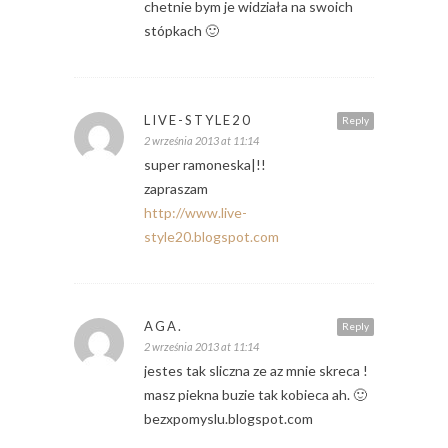
chetnie bym je widziała na swoich
stópkach 🙂
LIVE-STYLE20
Reply
2 września 2013 at 11:14
super ramoneska|!!
zapraszam
http://www.live-
style20.blogspot.com
AGA.
Reply
2 września 2013 at 11:14
jestes tak sliczna ze az mnie skreca !
masz piekna buzie tak kobieca ah. 🙂
bezxpomyslu.blogspot.com