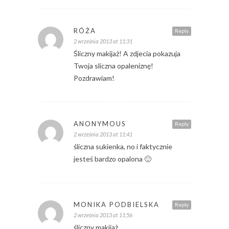
RÓŻA
Reply
2 września 2013 at 11:31
Śliczny makijaż! A zdjecia pokazuja
Twoja sliczna opaleniznę!
Pozdrawiam!
ANONYMOUS
Reply
2 września 2013 at 11:41
śliczna sukienka, no i faktycznie
jesteś bardzo opalona 🙂
MONIKA PODBIELSKA
Reply
2 września 2013 at 11:56
śliczny makijaż.