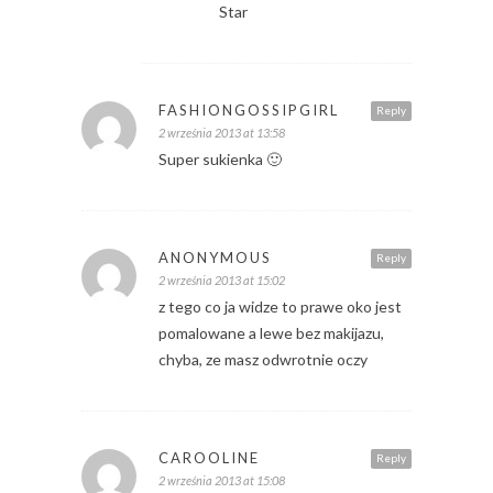
Star
FASHIONGOSSIPGIRL
Reply
2 września 2013 at 13:58
Super sukienka 🙂
ANONYMOUS
Reply
2 września 2013 at 15:02
z tego co ja widze to prawe oko jest
pomalowane a lewe bez makijazu,
chyba, ze masz odwrotnie oczy
CAROOLINE
Reply
2 września 2013 at 15:08