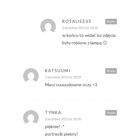
ROSALIEEVE
Reply
2 września 2013 at 10:32
w końcu to widać bo zdjęcia
były robione z lampą 🙂
KATSUUMI
Reply
2 września 2013 at 10:29
Masz cuuuudowne oczy <3
TYNKA.
Reply
2 września 2013 at 10:36
pięknie! :*
portrecik piekny!