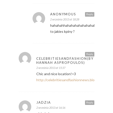
ANONYMOUS
Reply
2 września 2013 at 18:28
hahahahhahahahahahahahahahahahhah
to jakies kpiny ?
Reply
CELEBRITIESANDFASHION(BY
HANNAH ASPROPOULOS)
2 września 2013 at 15:37
Chic and nice location!<3
http://celebritiesandfashionnews.blogspot.de/
JADZIA
Reply
2 września 2013 at 16:16