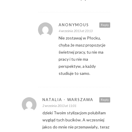
ANONYMOUS
Reply
4 września 2013 at 23:13
Nie zostawaj w Płocku,
chyba że masz propozycje
świetnej pracy, tu nie ma
pracy i tu nie ma
perspektyw, a każdy
studiuje to samo.
NATALIA - WARSZAWA
Reply
2 września 2013 at 11:01
dzieki Twoim stylizacjom polubiłam
wygląd tych bucików. A wczesniej
jakos do mnie nie przemawiały.. teraz