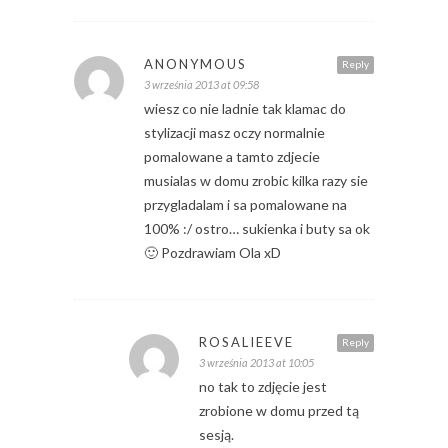
ANONYMOUS
Reply
3 września 2013 at 09:58
wiesz co nie ladnie tak klamac do
stylizacji masz oczy normalnie
pomalowane a tamto zdjecie
musialas w domu zrobic kilka razy sie
przygladalam i sa pomalowane na
100% :/ ostro… sukienka i buty sa ok
🙂 Pozdrawiam Ola xD
ROSALIEEVE
Reply
3 września 2013 at 10:05
no tak to zdjęcie jest
zrobione w domu przed tą
sesją.