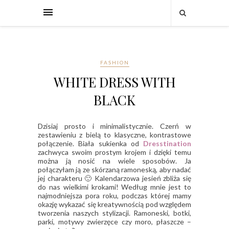
FASHION
WHITE DRESS WITH
BLACK
Dzisiaj prosto i minimalistycznie. Czerń w
zestawieniu z bielą to klasyczne, kontrastowe
połączenie. Biała sukienka od
Dresstination
zachwyca swoim prostym krojem i dzięki temu
można ją nosić na wiele sposobów. Ja
połączyłam ją ze skórzaną ramoneską, aby nadać
jej charakteru 🙂 Kalendarzowa jesień zbliża się
do nas wielkimi krokami! Według mnie jest to
najmodniejsza pora roku, podczas której mamy
okazję wykazać się kreatywnością pod względem
tworzenia naszych stylizacji. Ramoneski, botki,
parki, motywy zwierzęce czy moro, płaszcze –