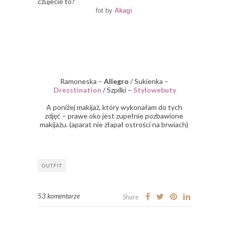
czujecie to?
fot by
Akagi
Ramoneska –
Allegro
/ Sukienka –
Dresstination
/ Szpilki –
Stylowebuty
A poniżej makijaż, który wykonałam do tych
zdjęć – prawe oko jest zupełnie pozbawione
makijażu. (aparat nie złapał ostrości na brwiach)
OUTFIT
53 komentarze
Share