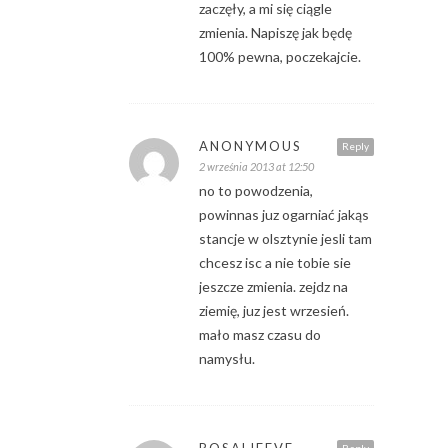
zaczęły, a mi się ciągle
zmienia. Napiszę jak będę
100% pewna, poczekajcie.
ANONYMOUS
Reply
2 września 2013 at 12:50
no to powodzenia,
powinnas juz ogarniać jakąs
stancje w olsztynie jesli tam
chcesz isc a nie tobie sie
jeszcze zmienia. zejdz na
ziemię, juz jest wrzesień.
mało masz czasu do
namysłu.
ROSALIEEVE
Reply