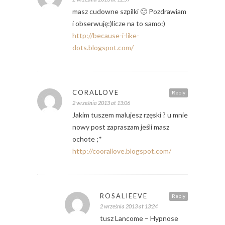
masz cudowne szpilki 🙂 Pozdrawiam
i obserwuję:)licze na to samo:)
http://because-i-like-
dots.blogspot.com/
CORALLOVE
Reply
2 września 2013 at 13:06
Jakim tuszem malujesz rzęski ? u mnie
nowy post zapraszam jeśli masz
ochote ;*
http://coorallove.blogspot.com/
ROSALIEEVE
Reply
2 września 2013 at 13:24
tusz Lancome – Hypnose