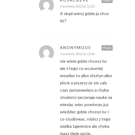
2 września 2013 at 13:25
A skąd wiesz gdzie ja chce
iść?
ANONYMOUS
Reply
2 września 2013 at 13:46
nie wiem gdzie chcesz isc
ale z tego co wczesniej
mowilas to albo olsztyn albo
plock a piszesz ze sie caly
czas zastanawiasz a chyba
studenci zaczynaja nauke za
miesiac wiec powinnas juz
wiedziec gdzie chcesz isc i
co studiowac. robisz z tego
wielka tajemnice ale chyba
masz dwie opcje.