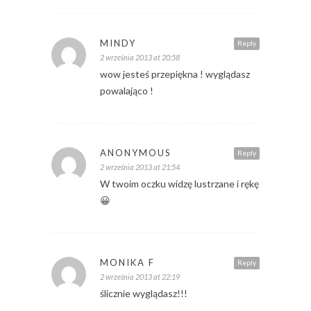
MINDY
Reply
2 września 2013 at 20:58
wow jesteś przepiękna ! wyglądasz
powalająco !
ANONYMOUS
Reply
2 września 2013 at 21:54
W twoim oczku widzę lustrzane i rękę
😀
MONIKA F
Reply
2 września 2013 at 22:19
ślicznie wyglądasz!!!