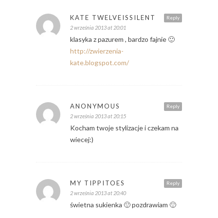
KATE TWELVEISSILENT
Reply
2 września 2013 at 20:01
klasyka z pazurem , bardzo fajnie 🙂
http://zwierzenia-
kate.blogspot.com/
ANONYMOUS
Reply
2 września 2013 at 20:15
Kocham twoje stylizacje i czekam na
wiecej:)
MY TIPPITOES
Reply
2 września 2013 at 20:40
świetna sukienka 🙂 pozdrawiam 🙂