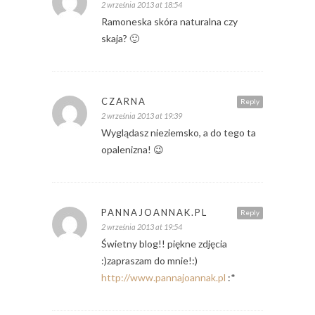
2 września 2013 at 18:54
Ramoneska skóra naturalna czy
skaja? 🙂
CZARNA
Reply
2 września 2013 at 19:39
Wyglądasz nieziemsko, a do tego ta
opalenizna! 😉
PANNAJOANNAK.PL
Reply
2 września 2013 at 19:54
Świetny blog!! piękne zdjęcia
:)zapraszam do mnie!:)
http://www.pannajoannak.pl
:*