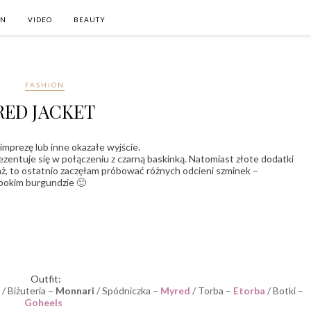
ON
VIDEO
BEAUTY
FASHION
RED JACKET
 imprezę lub inne okazałe wyjście.
ezentuje się w połączeniu z czarną baskinką. Natomiast złote dodatki
kijaż, to ostatnio zaczęłam próbować różnych odcieni szminek –
bokim burgundzie 🙂
Outfit:
/ Biżuteria –
Monnari
/ Spódniczka –
Myred
/ Torba –
Etorba
/ Botki –
Goheels