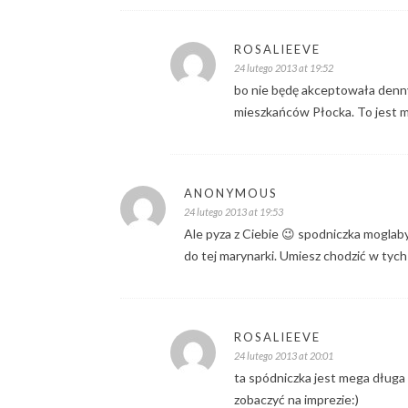
ROSALIEEVE
24 lutego 2013 at 19:52
bo nie będę akceptowała denn
mieszkańców Płocka. To jest mó
ANONYMOUS
24 lutego 2013 at 19:53
Ale pyza z Ciebie 😉 spodniczka moglaby
do tej marynarki. Umiesz chodzić w tych
ROSALIEEVE
24 lutego 2013 at 20:01
ta spódniczka jest mega długa 
zobaczyć na imprezie:)