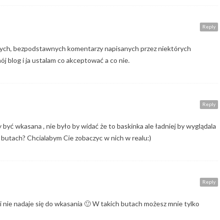
Reply
ych, bezpodstawnych komentarzy napisanych przez niektórych
j blog i ja ustalam co akceptować a co nie.
Reply
 być wkasana , nie było by widać że to baskinka ale ładniej by wyglądala
 butach? Chcialabym Cie zobaczyc w nich w realu:)
Reply
i nie nadaje się do wkasania 🙂 W takich butach możesz mnie tylko