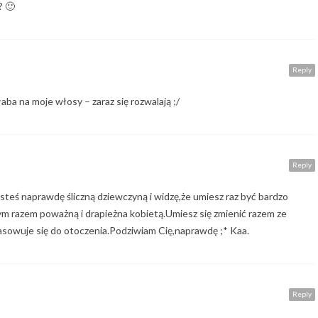
? 🙂
Reply
aba na moje włosy – zaraz się rozwalają ;/
Reply
esteś naprawdę śliczną dziewczyną i widzę,że umiesz raz być bardzo
nym razem poważną i drapieżna kobietą.Umiesz się zmienić razem ze
pasowuje się do otoczenia.Podziwiam Cię,naprawdę ;* Kaa.
Reply