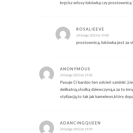
kręcisz włosy lokówką czy prostownicą 
ROSALIEEVE
24 lutego 2013 at 19:40
prostownicą, lokówka jest za sł
ANONYMOUS
24 lutego 2013 at 19:36
Pasuje Ci bardzo ten odcień szminki ;)J
delikatną,słodką dziewczyną,a za to in
stylizacją,to tak jak kameleon,który do
ADANCINGQUEEN
24 lutego 2013 at 19:39