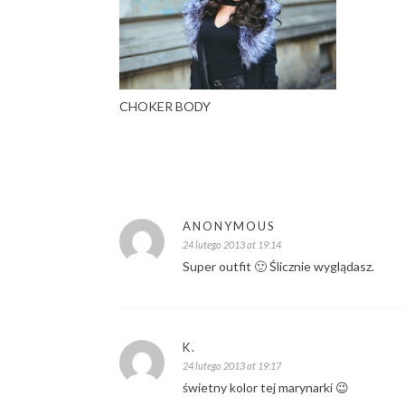
CHOKER BODY
ANONYMOUS
24 lutego 2013 at 19:14
Super outfit 🙂 Ślicznie wyglądasz.
K.
24 lutego 2013 at 19:17
świetny kolor tej marynarki 😉