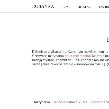
ROSANNA
HOME
LIFESTYLE
FASHI
Dzisiejsza stylizacja jest świetnym rozwiązaniem na
Czerwona marynarka od
Jestesmodna
świetnie pr
nadają stylizacji charakteru. Jeśli chodzi o mój ma
szczególnie zakochałam się w neonowym różu i głę
Marynarka –
Jestesmodna
/ Bluzka –
Fashionata