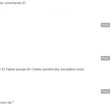
ac i powtarzac:D
Reply
Reply
 :D. Fajnie pasuje do Ciebie spódniczka, ma piękny wzór.
Reply
isz się ?