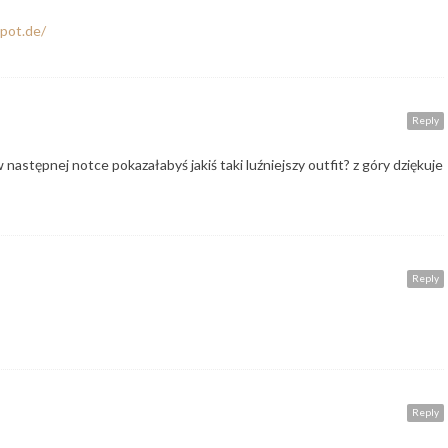
spot.de/
Reply
następnej notce pokazałabyś jakiś taki luźniejszy outfit? z góry dziękuje
Reply
Reply