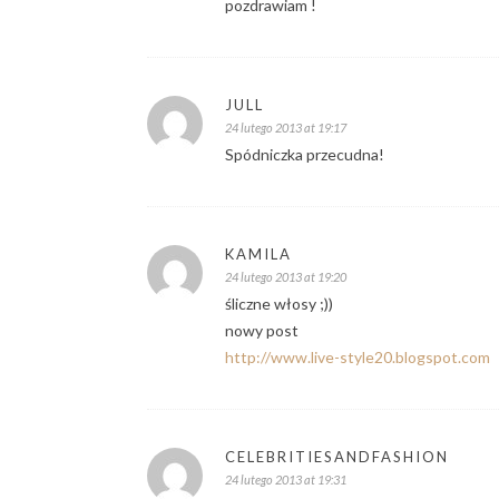
pozdrawiam !
JULL
24 lutego 2013 at 19:17
Spódniczka przecudna!
KAMILA
24 lutego 2013 at 19:20
śliczne włosy ;))
nowy post
http://www.live-style20.blogspot.com
CELEBRITIESANDFASHION
24 lutego 2013 at 19:31