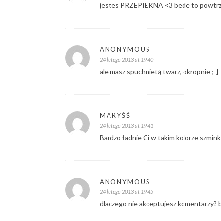
jestes PRZEPIEKNA <3 bede to powtrz
ANONYMOUS
24 lutego 2013 at 19:40
ale masz spuchnietą twarz, okropnie ;-]
MARYŚŚ
24 lutego 2013 at 19:41
Bardzo ładnie Ci w takim kolorze szminki
ANONYMOUS
24 lutego 2013 at 19:45
dlaczego nie akceptujesz komentarzy? bo