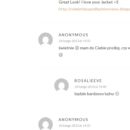
Great Look! I love your Jacket <3
http://celebritiesandfashionnews.blog
ANONYMOUS
24 lutego 2013 at 19:33
świetnie 😉 mam do Ciebie prośbę, czy w 
😉
ROSALIEEVE
24 lutego 2013 at 19:40
będzie bardzooo luźny 🙂
ANONYMOUS
24 lutego 2013 at 19:35