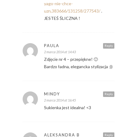
yago-nie-chce-
uzn,383666/131258/277543/
.
JESTEŚ ŚLICZNA !
PAULA
Reply
2 marca 2014 at 14:43
Zdjęcie nr 4 – przepiękne! 🙂
Bardzo ładna, elegancka stylizacja :))
MINDY
Reply
2 marca 2014 at 16:45
Sukienka jest idealna! <3
ALEKSANDRA B
Reply