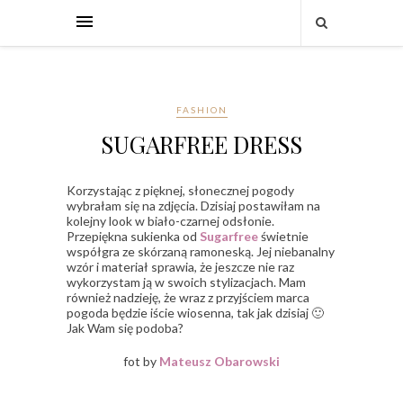
FASHION
SUGARFREE DRESS
Korzystając z pięknej, słonecznej pogody
wybrałam się na zdjęcia. Dzisiaj postawiłam na
kolejny look w biało-czarnej odsłonie.
Przepiękna sukienka od
Sugarfree
świetnie
współgra ze skórzaną ramoneską. Jej niebanalny
wzór i materiał sprawia, że jeszcze nie raz
wykorzystam ją w swoich stylizacjach. Mam
również nadzieję, że wraz z przyjściem marca
pogoda będzie iście wiosenna, tak jak dzisiaj 🙂
Jak Wam się podoba?
fot by
Mateusz Obarowski