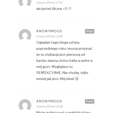
4 marca 2014 at 17:14
ale jesteś śliczna <3 !!!
ANONYMOUS
Reply
5 marca 2014 at 13:40
Oglądam tego bloga od lata
poprzedniego roku i muszę przyznać
że ta stylizacja jest pierwszą od
bardzo dawna, która trafia w pełni w
mój gust. Wyglądasz tu
PERFEKCYJNIE. Nie słodzę, tylko
mówię jak jest. Mój ideał 😉
ANONYMOUS
Reply
5 marca 2014 at 19:38
Może zrobisz post o makijażu który