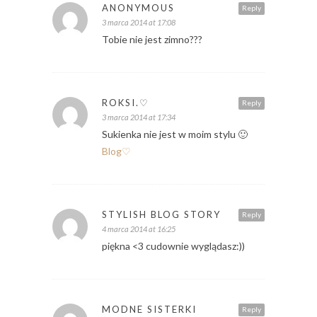
ANONYMOUS
Reply
3 marca 2014 at 17:08
Tobie nie jest zimno???
ROKSI.♡
Reply
3 marca 2014 at 17:34
Sukienka nie jest w moim stylu 🙂
Blog♡
STYLISH BLOG STORY
Reply
4 marca 2014 at 16:25
piękna <3 cudownie wyglądasz:))
MODNE SISTERKI
Reply