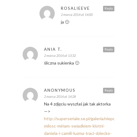
ROSALIEEVE
Reply
2 marca 2014 at 14:00
ja 🙂
ANIA T.
Reply
2 marca 2014 at 13:32
śliczna sukienka 🙂
ANONYMOUS
Reply
2 marca 2014 at 14:28
Na 4 zdjęciu wyszłaś jak tak aktorka
—>
http://superseriale.se.pl/galeria/nieposkromiona-
milosc-miriam-swiadkiem-klotni-
daniela-i-camili-luzma-traci-dziecko-