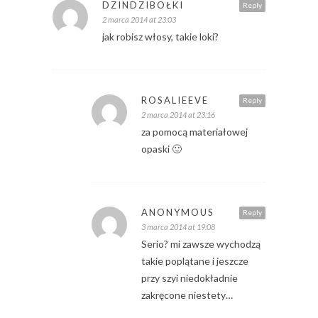
DZINDZIBOŁKI
Reply
2 marca 2014 at 23:03
jak robisz włosy, takie loki?
ROSALIEEVE
Reply
2 marca 2014 at 23:16
za pomocą materiałowej
opaski 🙂
ANONYMOUS
Reply
3 marca 2014 at 19:08
Serio? mi zawsze wychodzą
takie poplątane i jeszcze
przy szyi niedokładnie
zakręcone niestety…