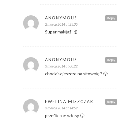
ANONYMOUS
Reply
2 marca 2014 at 23:35
Super makijaż! :))
ANONYMOUS
Reply
3 marca 2014 at 00:22
chodzisz jeszcze na siłownię ? 🙂
EWELINA MISZCZAK
Reply
3 marca 2014 at 14:59
prześliczne włosy 🙂