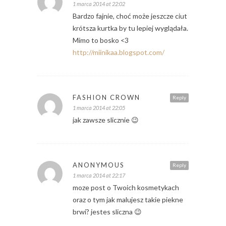
1 marca 2014 at 22:02
Bardzo fajnie, choć może jeszcze ciut
krótsza kurtka by tu lepiej wyglądała.
Mimo to bosko <3
http://miinikaa.blogspot.com/
FASHION CROWN
Reply
1 marca 2014 at 22:05
jak zawsze slicznie 😉
ANONYMOUS
Reply
1 marca 2014 at 22:17
moze post o Twoich kosmetykach
oraz o tym jak malujesz takie piekne
brwi? jestes sliczna 😉