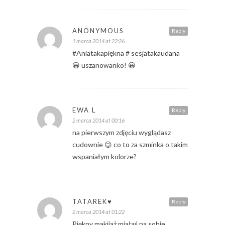
ANONYMOUS
Reply
1 marca 2014 at 22:26
#Aniatakapiękna # sesjatakaudana
😀 uszanowanko! 😀
EWA L
Reply
2 marca 2014 at 00:16
na pierwszym zdjęciu wyglądasz
cudownie 😉 co to za szminka o takim
wspaniałym kolorze?
TATAREK♥
Reply
2 marca 2014 at 01:22
Piękny makijaż miałaś na sobie