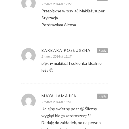
2 marca 2014 at 17:27
Przepiękne włosy <3 Makijaż ,super
Stylizacja
Pozdrawiam Alexsa
BARBARA POSŁUSZNA
Reply
2 marca 2014 at 18:17
piękny makijaż! I sukienka idealnie
leży 😉
MAYA JAMAJKA
Reply
2 marca 2014 at 18:51
Kolejny świetny post 🙂 Śliczny
wygląd bloga zazdroszczę *.*
Dodaję do zakładek, bo na pewno