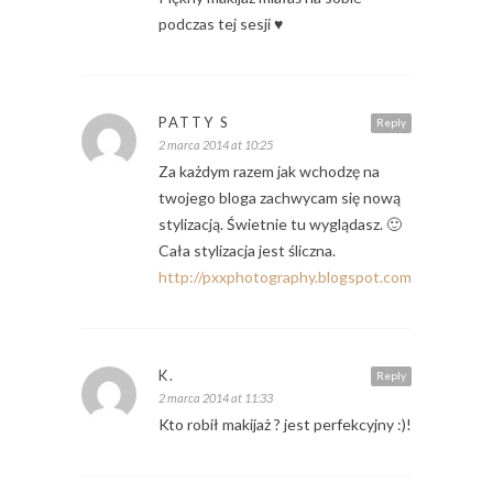
podczas tej sesji ♥
PATTY S
Reply
2 marca 2014 at 10:25
Za każdym razem jak wchodzę na
twojego bloga zachwycam się nową
stylizacją. Świetnie tu wyglądasz. 🙂
Cała stylizacja jest śliczna.
http://pxxphotography.blogspot.com/
K.
Reply
2 marca 2014 at 11:33
Kto robił makijaż ? jest perfekcyjny :)!