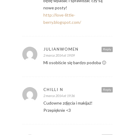
będę wpadać i sprawdzać czy są
nowe posty!
http://love-little-
berry.blogspot.com/
JULIANWOMEN
Reply
2 marca 2014 at 19:09
Mi osobiście się bardzo podoba 🙂
CHILLI N
Reply
2 marca 2014 at 19:36
Cudowne zdjęcia i makijaż!
Przepięknie <3