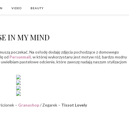
ON
VIDEO
BEAUTY
E IN MY MIND
 muszą poczekać. Na osłodę dodaję zdjęcia pochodzące z domowego
ulę od
Persunmall
, w której wykorzystany jest motyw róż, bardzo modny
, uwielbiam pastelowe odcienie, które zawszę nadają naszym stylizacjom
rścionek –
Granashop
/ Zegarek –
Tissot Lovely