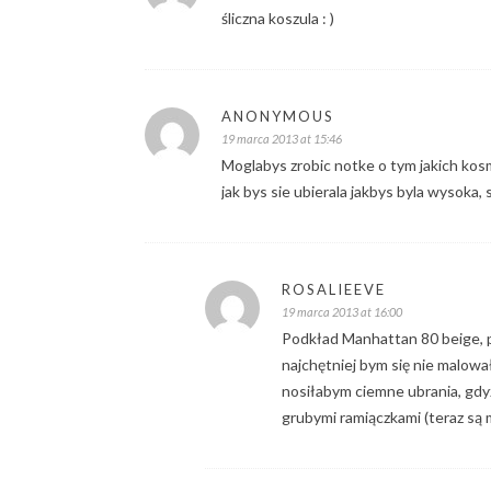
śliczna koszula : )
ANONYMOUS
19 marca 2013 at 15:46
Moglabys zrobic notke o tym jakich kosm
jak bys sie ubierala jakbys byla wysoka, 
ROSALIEEVE
19 marca 2013 at 16:00
Podkład Manhattan 80 beige, p
najchętniej bym się nie malował
nosiłabym ciemne ubrania, gdyż
grubymi ramiączkami (teraz są m