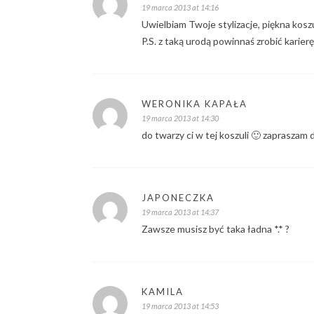
19 marca 2013 at 14:16
Uwielbiam Twoje stylizacje, piękna koszu
P.S. z taką urodą powinnaś zrobić karierę
WERONIKA KAPAŁA
19 marca 2013 at 14:30
do twarzy ci w tej koszuli 🙂 zapraszam 
JAPONECZKA
19 marca 2013 at 14:37
Zawsze musisz być taka ładna *.* ?
KAMILA
19 marca 2013 at 14:53