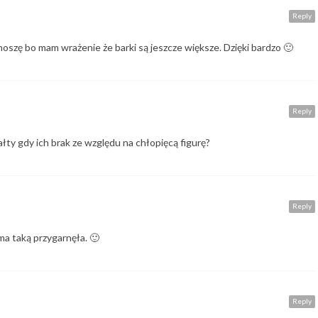
Reply
noszę bo mam wrażenie że barki są jeszcze większe. Dzięki bardzo 🙂
Reply
ałty gdy ich brak ze względu na chłopięcą figurę?
Reply
ma taką przygarnęła. 🙂
Reply