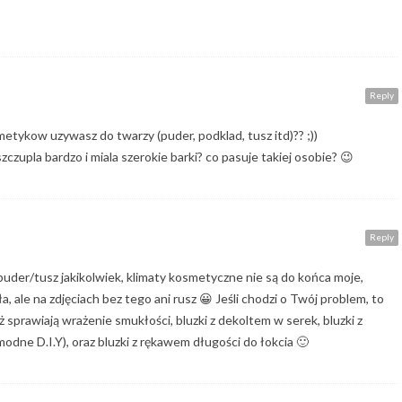
Reply
etykow uzywasz do twarzy (puder, podklad, tusz itd)?? ;))
szczupla bardzo i miala szerokie barki? co pasuje takiej osobie? 😉
Reply
uder/tusz jakikolwiek, klimaty kosmetyczne nie są do końca moje,
a, ale na zdjęciach bez tego ani rusz 😀 Jeśli chodzi o Twój problem, to
 sprawiają wrażenie smukłości, bluzki z dekoltem w serek, bluzki z
odne D.I.Y), oraz bluzki z rękawem długości do łokcia 🙂