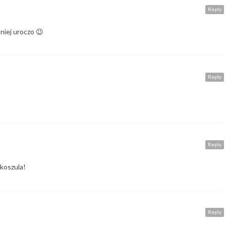
Reply
niej uroczo 😉
Reply
Reply
 koszula!
Reply