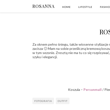
ROSANNA
HOME
LIFESTYLE
FASHI
ROS
Za oknem pełno śniegu, także wiosenne stylizacje
zacisza 🙂 Mam na sobie prześliczną kremową kosz
w tym sezonie. Zresztą nie ma tu co się rozpisywać
szyku i elegancji.
Koszula –
Persunmall
/ Pie
FOTOGRAFIA
OUTFIT