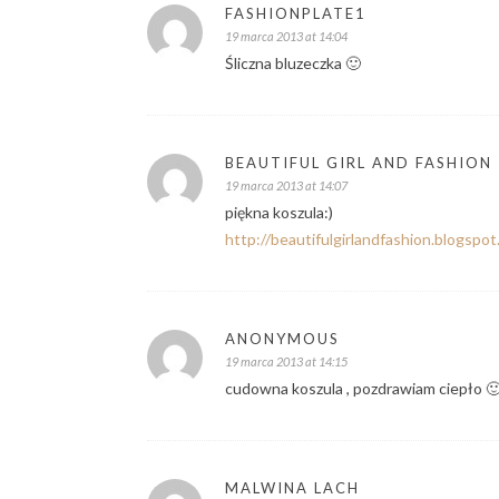
FASHIONPLATE1
19 marca 2013 at 14:04
Śliczna bluzeczka 🙂
BEAUTIFUL GIRL AND FASHION
19 marca 2013 at 14:07
piękna koszula:)
http://beautifulgirlandfashion.blogspo
ANONYMOUS
19 marca 2013 at 14:15
cudowna koszula , pozdrawiam ciepło 
MALWINA LACH