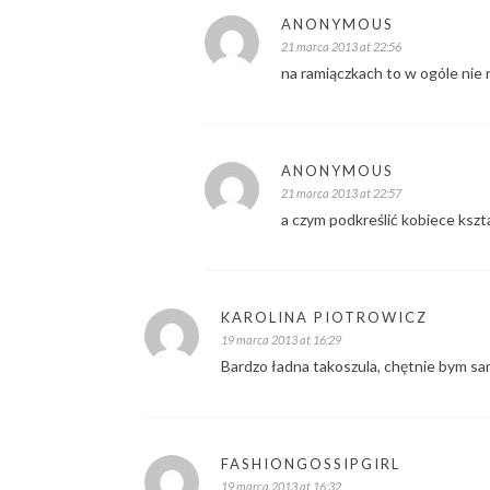
ANONYMOUS
21 marca 2013 at 22:56
na ramiączkach to w ogóle nie 
ANONYMOUS
21 marca 2013 at 22:57
a czym podkreślić kobiece kszt
KAROLINA PIOTROWICZ
19 marca 2013 at 16:29
Bardzo ładna takoszula, chętnie bym sa
FASHIONGOSSIPGIRL
19 marca 2013 at 16:32