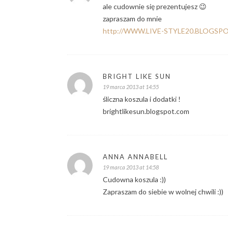
ale cudownie się prezentujesz 😉
zapraszam do mnie
http://WWW.LIVE-STYLE20.BLOGSP
BRIGHT LIKE SUN
19 marca 2013 at 14:55
śliczna koszula i dodatki !
brightlikesun.blogspot.com
ANNA ANNABELL
19 marca 2013 at 14:58
Cudowna koszula :))
Zapraszam do siebie w wolnej chwili :))