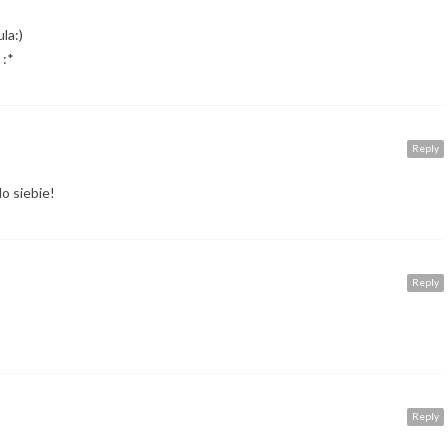
la:)
 :*
Reply
do siebie!
Reply
Reply