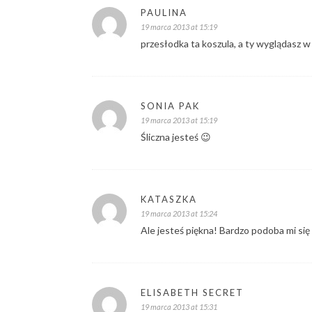
PAULINA
19 marca 2013 at 15:19
przesłodka ta koszula, a ty wyglądasz w 
SONIA PAK
19 marca 2013 at 15:19
Śliczna jesteś 😉
KATASZKA
19 marca 2013 at 15:24
Ale jesteś piękna! Bardzo podoba mi się
ELISABETH SECRET
19 marca 2013 at 15:31