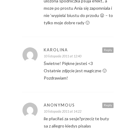
ulozona spodniczka psuja efekt.. a
moze po prostu Ania się zapomniala i
nie ‘wypiela’ biustu do przodu 😛 – to
tylko moje dobre rady 🙂
KAROLINA
Reply
10 listopada 2011 at 12:40
Świetne! Piękne jesteś <3
Ostatnie zdjęcie jest magiczne 🙂
Pozdrawiam!
ANONYMOUS
Reply
10 listopada 2011 at 14:22
ile płaciłaś za sesje?przeciz te buty
sa z allegro kiedys pisalas