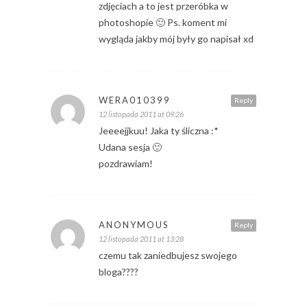
zdjęciach a to jest przeróbka w
photoshopie 🙂 Ps. koment mi
wygląda jakby mój były go napisał xd
WERA010399
Reply
12 listopada 2011 at 09:26
Jeeeejjkuu! Jaka ty śliczna :*
Udana sesja 🙂
pozdrawiam!
ANONYMOUS
Reply
12 listopada 2011 at 13:28
czemu tak zaniedbujesz swojego
bloga????