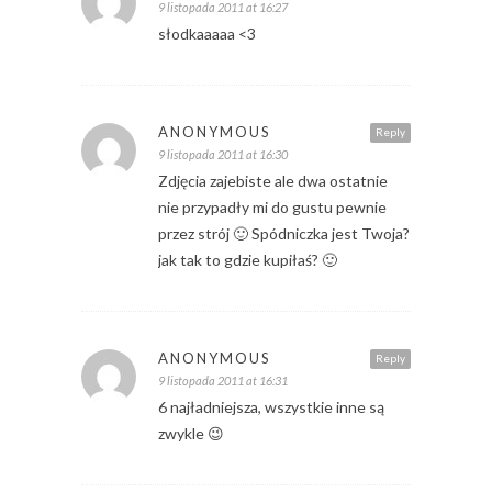
9 listopada 2011 at 16:27
słodkaaaaa <3
ANONYMOUS
Reply
9 listopada 2011 at 16:30
Zdjęcia zajebiste ale dwa ostatnie
nie przypadły mi do gustu pewnie
przez strój 🙂 Spódniczka jest Twoja?
jak tak to gdzie kupiłaś? 🙂
ANONYMOUS
Reply
9 listopada 2011 at 16:31
6 najładniejsza, wszystkie inne są
zwykle 😉