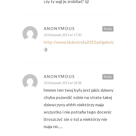
czy ty wgl je zrobiłaś? 😛
ANONYMOUS
Reply
10 listopada 2011 at 17:30
http://www.klubstrefa2010.pl/galeria,045,6.html
:))
ANONYMOUS
Reply
10 listopada 2011 at 18:38
hmmm ten twoj były jest jakis dziwny
chyba pozwolić sobie na strate takej
dziewczyny ehhh niektórzy maja
wszystko i nie potrafia tego docenic
(troszczyć sie o to) a niektórzy nie
maja nic….