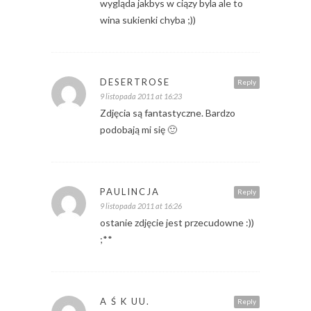
wygląda jakbys w ciązy byla ale to
wina sukienki chyba ;))
DESERTROSE
Reply
9 listopada 2011 at 16:23
Zdjęcia są fantastyczne. Bardzo
podobają mi się 🙂
PAULINCJA
Reply
9 listopada 2011 at 16:26
ostanie zdjęcie jest przecudowne :))
;**
A Ś K UU.
Reply