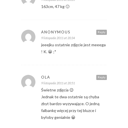
163cm, 47 kg 🙂
ANONYMOUS
Reply
9 listopada 2011 at 20:34
jeeejku ostatnie zdjęcie jest meeega
! K. 😀 ;*
OLA
Reply
9 listopada 2011 at 20:51
Świetne zdjęcia 😉
Jednak te dwa ostatnie są chyba
zbyt bardzo wyzywające. O jedną
falbankę więcej przy tej bluzce i
byłoby genialnie 😀