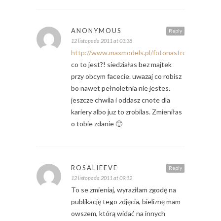
ANONYMOUS
Reply
12 listopada 2011 at 03:38
http://www.maxmodels.pl/fotonastroje,0.html
co to jest?! siedziałas bez majtek
przy obcym facecie. uwazaj co robisz
bo nawet pełnoletnia nie jestes.
jeszcze chwila i oddasz cnote dla
kariery albo juz to zrobilas. Zmieniłas
o tobie zdanie 🙂
ROSALIEEVE
Reply
12 listopada 2011 at 09:12
To se zmieniaj, wyraziłam zgodę na
publikację tego zdjęcia, bieliznę mam
owszem, którą widać na innych