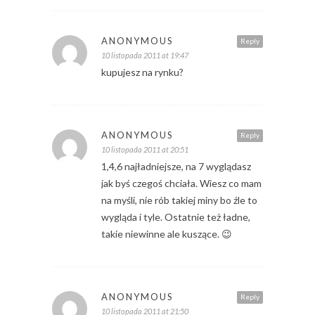
ANONYMOUS
Reply
10 listopada 2011 at 19:47
kupujesz na rynku?
ANONYMOUS
Reply
10 listopada 2011 at 20:51
1,4,6 najładniejsze, na 7 wyglądasz
jak byś czegoś chciała. Wiesz co mam
na myśli, nie rób takiej miny bo źle to
wygląda i tyle. Ostatnie też ładne,
takie niewinne ale kuszące. 😉
ANONYMOUS
Reply
10 listopada 2011 at 21:50