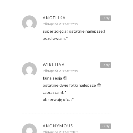
ANGELIKA
Reply
9 listopada 2011 at 19:55
super zdjęcia! ostatnie najlepsze:)
pozdrawiam:*
WIKUHAA
Reply
9 listopada 2011 at 19:55
fajna sesja 🙂
ostatnie dwie fotki najlepsze 🙂
zapraszam!:*
obserwuję ofc. :*
ANONYMOUS
Reply
9 listopada 2011 at 20:01