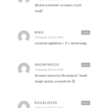
śliczne ostatnie! co masz z tych
sesji?
NIKA
Reply
9 listopada 2011 at 20:03
ostatnie zajebiste < 3 + obserwuję.
ANONYMOUS
Reply
9 listopada 2011 at 20:08
Ile masz wzrostu i ile ważysz? Jezeli
moge spytac oczywiscie 😉
ROSALIEEVE
Reply
9 listopada 2011 at 20:23