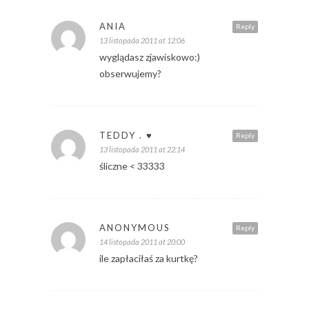
ANIA
Reply
13 listopada 2011 at 12:06
wyglądasz zjawiskowo:)
obserwujemy?
TEDDY . ♥
Reply
13 listopada 2011 at 22:14
śliczne < 33333
ANONYMOUS
Reply
14 listopada 2011 at 20:00
ile zapłaciłaś za kurtkę?