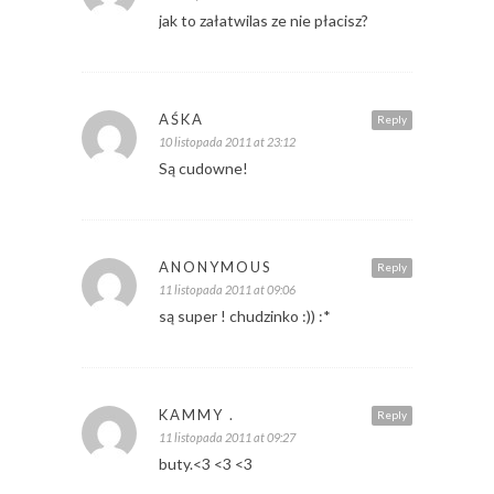
jak to załatwilas ze nie płacisz?
AŚKA
Reply
10 listopada 2011 at 23:12
Są cudowne!
ANONYMOUS
Reply
11 listopada 2011 at 09:06
są super ! chudzinko :)) :*
KAMMY .
Reply
11 listopada 2011 at 09:27
buty.<3 <3 <3