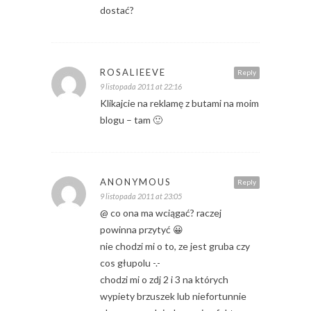
dostać?
ROSALIEEVE
Reply
9 listopada 2011 at 22:16
Klikajcie na reklamę z butami na moim
blogu – tam 🙂
ANONYMOUS
Reply
9 listopada 2011 at 23:05
@ co ona ma wciągać? raczej
powinna przytyć 😀
nie chodzi mi o to, ze jest gruba czy
cos głupolu -.-
chodzi mi o zdj 2 i 3 na których
wypiety brzuszek lub niefortunnie