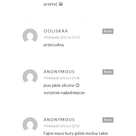
przytyć 😀
OOLISKAA
Reply
9 listopada 2011 at 21:12
przecudna,
ANONYMOUS
Reply
9 listopada 2011 at 21:36
jezu jakie sliczne 😉
ostatnie najladniejsze
ANONYMOUS
Reply
9 listopada 2011 at 22:12
Fajne masz buty gdzie można takie