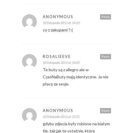
ANONYMOUS
Reply
10 listopada 2011 at 14:33
co z zakupami ?:(
ROSALIEEVE
Reply
10 listopada 2011 at 14:45
Te buty są z allegro ale w
CzasNaButy mają identyczne. Ja nie
płacę za sesje.
ANONYMOUS
Reply
10 listopada 2011 at 15:21
gdyby zdjecia były robione na białym
tle, tak jak te ostatnie, które