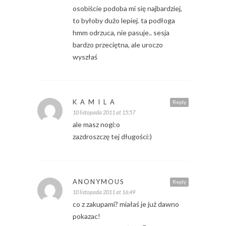
osobiście podoba mi się najbardziej,
to byłoby dużo lepiej. ta podłoga
hmm odrzuca, nie pasuje.. sesja
bardzo przeciętna, ale uroczo
wyszłaś
K A M I L A
Reply
10 listopada 2011 at 15:57
ale masz nogi:o
zazdroszczę tej długości:)
ANONYMOUS
Reply
10 listopada 2011 at 16:49
co z zakupami? miałaś je już dawno
pokazac!