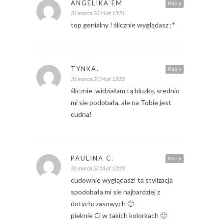
ANGELIKA EM
Reply
31 marca 2014 at 13:21
top genialny ! ślicznie wyglądasz ;*
TYNKA.
Reply
31 marca 2014 at 13:22
ślicznie. widziałam tą bluzkę, srednio
mi sie podobała, ale na Tobie jest
cudna!
PAULINA C.
Reply
31 marca 2014 at 13:23
cudownie wyglądasz! ta stylizacja
spodobała mi sie najbardziej z
dotychczasowych 🙂
pieknie Ci w takich kolorkach 🙂