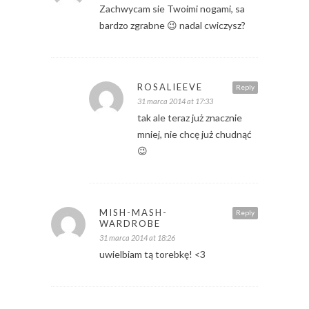
Zachwycam sie Twoimi nogami, sa
bardzo zgrabne 😉 nadal cwiczysz?
ROSALIEEVE
Reply
31 marca 2014 at 17:33
tak ale teraz już znacznie
mniej, nie chcę już chudnąć
😉
MISH-MASH-
Reply
WARDROBE
31 marca 2014 at 18:26
uwielbiam tą torebkę! <3