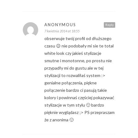
ANONYMOUS
Reply
7 kwietnia 2014 at 18:55
obserwuje twój profil od dłuższego
czasu 😉 nie podobały mi sie te total
white look czy jakieś stylizacje
smutne i monotonne, po prostu nie
przypadły mi do gustu ale w tej
stylizacji to rozwaliłaś system :>
genialne połączenia, piękne
połączenie bardzo ci pasują takie
kolory i powinnaś częściej pokazywać
stylizacje w tym stylu 🙂 bardzo
pięknie wyglądasz ;> PS przepraszam
że z anonima 🙂