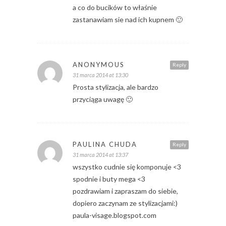
a co do bucików to właśnie
zastanawiam sie nad ich kupnem 🙂
ANONYMOUS
Reply
31 marca 2014 at 13:30
Prosta stylizacja, ale bardzo
przyciąga uwagę 🙂
PAULINA CHUDA
Reply
31 marca 2014 at 13:37
wszystko cudnie się komponuje <3
spodnie i buty mega <3
pozdrawiam i zapraszam do siebie,
dopiero zaczynam ze stylizacjami:)
paula-visage.blogspot.com