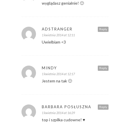
wyglądasz genialnie! 🙂
ADSTRANGER
Reply
1 kwietnia 2014 at 12:11
Uwielbiam <3
MINDY
Reply
1 kwietnia 2014 at 12:17
Jestem na tak 🙂
BARBARA POSŁUSZNA
Reply
1 kwietnia 2014 at 16:29
top i szpilka cudowne! ♥