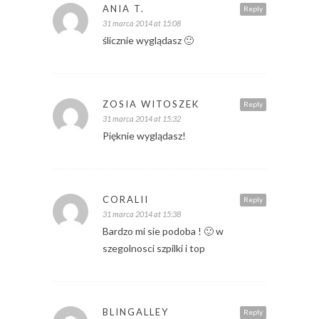
ANIA T.
Reply
31 marca 2014 at 15:08
ślicznie wyglądasz 🙂
ZOSIA WITOSZEK
Reply
31 marca 2014 at 15:32
Pięknie wyglądasz!
CORALII
Reply
31 marca 2014 at 15:38
Bardzo mi sie podoba ! 🙂 w
szegolnosci szpilki i top
BLINGALLEY
Reply