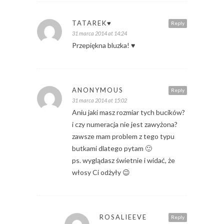
TATAREK♥
Reply
31 marca 2014 at 14:24
Przepiękna bluzka! ♥
ANONYMOUS
Reply
31 marca 2014 at 15:02
Aniu jaki masz rozmiar tych bucików?
i czy numeracja nie jest zawyżona?
zawsze mam problem z tego typu
butkami dlatego pytam 🙂
ps. wyglądasz świetnie i widać, że
włosy Ci odżyły 😉
ROSALIEEVE
Reply