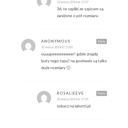
31 marca 2014 at 17:37
36, te szpilki ze szpicem są
zaniżone o pół rozmiaru
ANONYMOUS
Reply
31 marca 2014 at 15:05
suuupeeeeeeeeer! gdzie znajdę
buty tego typu? na gooheels są tylko
duże rozmiary 🙁
ROSALIEEVE
Reply
31 marca 2014 at 17:35
zobacz na labotti.pl