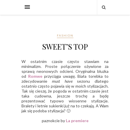
FASHION
SWEET’S TOP
W ostatnim czasie często stawiam na
minimalizm. Proste połączenie ożywione za
sprawą neonowych odcieni. Oryginalna bluzka
od
Romwe
przyciąga uwagę. Biała torebka to
zdecydowanie
must have
sezonu dlatego
ostatnio często pojawia się w moich stylizacjach.
Tak się cieszę, że pogoda w ostatnim czasie jest
taka cudowna, jeszcze trochę a będę
prezentować typowo wiosenne stylizacje.
Bralety i letnie sukienki już na to czekają. A Wam
jak się podoba stylizacja? 🙂
paznokcie by
La premiere