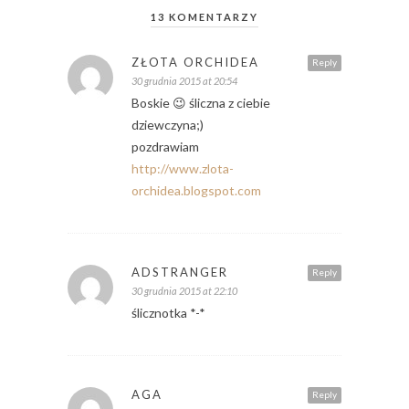
13 KOMENTARZY
ZŁOTA ORCHIDEA
Reply
30 grudnia 2015 at 20:54
Boskie 😉 śliczna z ciebie
dziewczyna;)
pozdrawiam
http://www.zlota-
orchidea.blogspot.com
ADSTRANGER
Reply
30 grudnia 2015 at 22:10
ślicznotka *-*
AGA
Reply