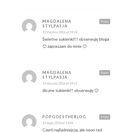
MAGDALENA
Reply
STYLPASJA
15 stycznia 2016 at 19:14
Świetne sukienki!!! obserwuję bloga
🙂 zapraszam do mnie 🙂
MAGDALENA
Reply
STYLPASJA
15 stycznia 2016 at 19:15
śliczne sukienki!! obserwuję 🙂
POPGOESTHEBLOG
Reply
15 maja 2016 at 13:04
Czerń najładniejsza, ale neon też