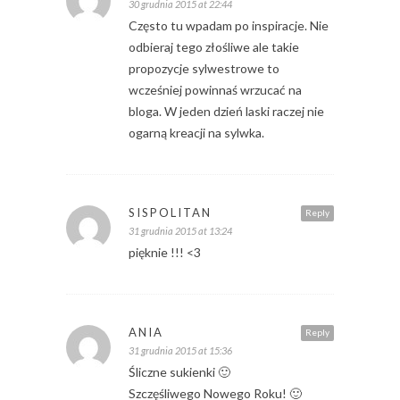
30 grudnia 2015 at 22:44
Często tu wpadam po inspiracje. Nie
odbieraj tego złośliwe ale takie
propozycje sylwestrowe to
wcześniej powinnaś wrzucać na
bloga. W jeden dzień laski raczej nie
ogarną kreacji na sylwka.
SISPOLITAN
Reply
31 grudnia 2015 at 13:24
pięknie !!! <3
ANIA
Reply
31 grudnia 2015 at 15:36
Śliczne sukienki 🙂
Szczęśliwego Nowego Roku! 🙂