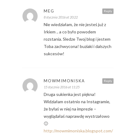
MEG
Reply
8 stycznia 2016 at 20:22
Nie wiedziałam, że nie jesteś już z
Irkiem .. a co było powodem
rozstania. Sledze Twoj blog i jestem
Toba zachwycona! buziaki i dalszych
sukcesów!
MOWMIMONISKA
Reply
15 stycznia 2016 at 11:25
Druga sukienka jest piękna!
Widziałam ostatnio na Instagramie,
że byłaś w niej na imprezie –
wyglądałaś naprawdę wystrzałowo
🙂
http://mowmimoniska.blogspot.com/