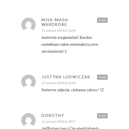
MISH-MASH-
Reply
WARDROBE
11 czerwca 2014 at 16:48
świetnie wygladałaś! Bardzo
uwielbiam takie minimalistyczne
zestawienia!:)
JUSTYNA LUDWICZAK
Reply
11 czerwca 2014 at 16:49
Swietne zdjecia, ciekawa calosc! 🙂
DOROTHY
Reply
11 czerwca 2014 at 18:17
Jej!Byłam tam i Cię wiedziałam(u