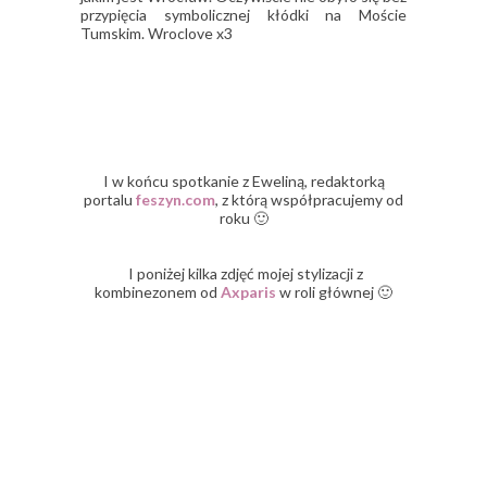
przypięcia symbolicznej kłódki na Moście
Tumskim. Wroclove x3
I w końcu spotkanie z Eweliną, redaktorką
portalu
feszyn.com
, z którą współpracujemy od
roku 🙂
I poniżej kilka zdjęć mojej stylizacji z
kombinezonem od
Axparis
w roli głównej 🙂