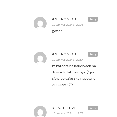
ANONYMOUS
Reply
10 czerwca 2014 at 20:24
gdzie?
ANONYMOUS
Reply
10 czerwca 2014 at 20:37
za katedra na barierkach na
Tumach. tak na rogu 🙂 jak
sie przejdziesz to napewno
zobaczysz 🙂
ROSALIEEVE
Reply
13 czerwca 2014 at 12:37