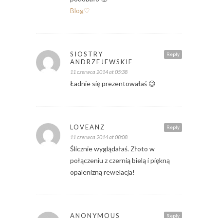
Blog♡
SIOSTRY
Reply
ANDRZEJEWSKIE
11 czerwca 2014 at 05:38
Ładnie się prezentowałaś 😉
LOVEANZ
Reply
11 czerwca 2014 at 08:08
Ślicznie wyglądałaś. Złoto w
połączeniu z czernią bielą i piękną
opalenizną rewelacja!
ANONYMOUS
Reply