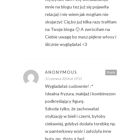
mnie na blogu tez już się pojawiła
relacja) i nie wiem jak mogłam nie
skojarzyć Cię,bo już kilka razy trafiłam
na Twoje bloga 🙂 A zwróciłam na
Ciebie uwagę bo masz piękne włosy i
ślicznie wyglądałaś <3
ANONYMOUS
Reply
11 czerwca 2014 at 19:15
Wygladałaś cudownie! :*
Idealna fryzura, makijaż i kombinezon
podkreślający figurę.
Szkoda tylko, że zachowałaś
stylizację w bieli i czerni, byłoby
ciekawiej, gdybyś dodała torebkę np.
w panterkowy wzór i założyła inne
buty, np. złoto + beż.