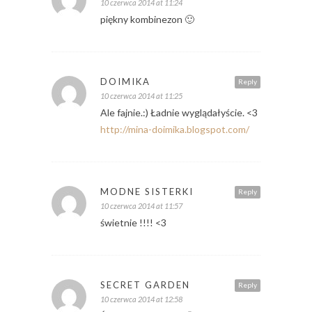
10 czerwca 2014 at 11:24
piękny kombinezon 🙂
DOIMIKA
Reply
10 czerwca 2014 at 11:25
Ale fajnie.:) Ładnie wyglądałyście. <3
http://mina-doimika.blogspot.com/
MODNE SISTERKI
Reply
10 czerwca 2014 at 11:57
świetnie !!!! <3
SECRET GARDEN
Reply
10 czerwca 2014 at 12:58