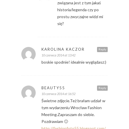
związana jest z tym jakaś
historia/legenda czy po
prostu zwyczajne widzi mi
się?
KAROLINA KACZOR
Reply
10 czerwca 2014 at 13:42
boskie spodnie! idealnie wyglądasz:)
BEAUTY55
Reply
10 czerwca 2014 at 16:52
Świetne zdjęcie.Też brałam udział w
tym wydarzeniu Wrocław Fashion
Meeting.Zapraszam do siebie.
Pozdrawiam 🙂
http://fashionfoto55.blogspot.com/