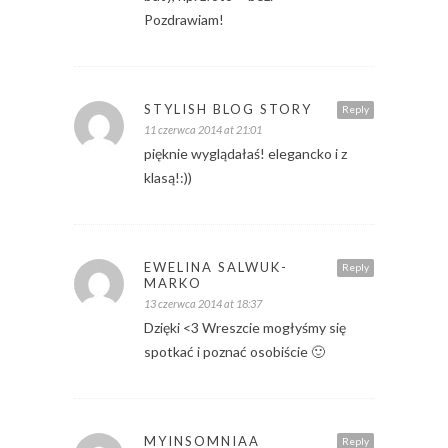
Pozdrawiam!
STYLISH BLOG STORY
Reply
11 czerwca 2014 at 21:01
pięknie wyglądałaś! elegancko i z
klasą!:))
EWELINA SALWUK-
Reply
MARKO
13 czerwca 2014 at 18:37
Dzięki <3 Wreszcie mogłyśmy się
spotkać i poznać osobiście 🙂
MYINSOMNIAA
Reply