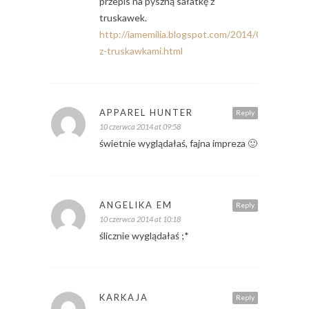
przepis na pyszną sałatkę z
truskawek.
http://iamemilia.blogspot.com/2014/06/saatka-
z-truskawkami.html
APPAREL HUNTER
Reply
10 czerwca 2014 at 09:58
świetnie wyglądałaś, fajna impreza 🙂
ANGELIKA EM
Reply
10 czerwca 2014 at 10:18
ślicznie wyglądałaś ;*
KARKAJA
Reply