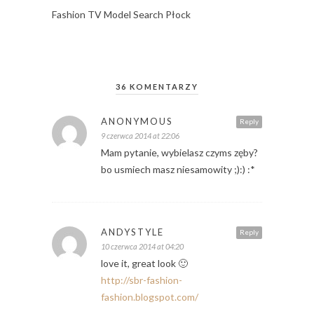
Fashion TV Model Search Płock
36 KOMENTARZY
ANONYMOUS
Reply
9 czerwca 2014 at 22:06
Mam pytanie, wybielasz czyms zęby?
bo usmiech masz niesamowity ;):) :*
ANDYSTYLE
Reply
10 czerwca 2014 at 04:20
love it, great look 🙂
http://sbr-fashion-
fashion.blogspot.com/