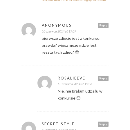
ANONYMOUS
Reply
10 czerwca 2014 at 17:07
pierwsze zdjecie jest z konkursu
prawda? wiesz moze gdzie jest
reszta tych zdjec? 🙂
ROSALIEEVE
Reply
13 czerwca 2014 at 12:36
Nie, nie brałam udziału w
konkursie 🙂
SECRET_STYLE
Reply
10 czerwca 2014 at 18:14