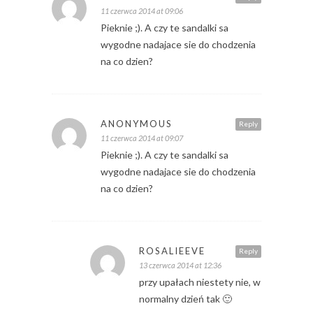
11 czerwca 2014 at 09:06
Pieknie ;). A czy te sandalki sa
wygodne nadajace sie do chodzenia
na co dzien?
ANONYMOUS
Reply
11 czerwca 2014 at 09:07
Pieknie ;). A czy te sandalki sa
wygodne nadajace sie do chodzenia
na co dzien?
ROSALIEEVE
Reply
13 czerwca 2014 at 12:36
przy upałach niestety nie, w
normalny dzień tak 🙂