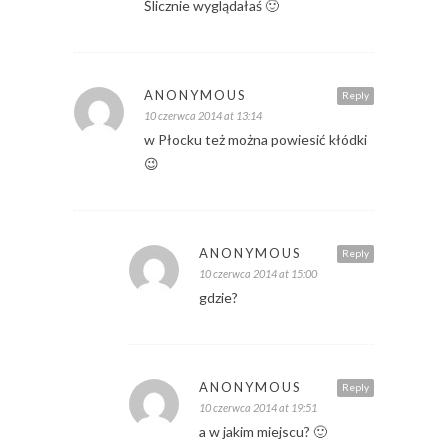
Ślicznie wyglądałaś 🙂
ANONYMOUS
Reply
10 czerwca 2014 at 13:14
w Płocku też można powiesić kłódki
😉
ANONYMOUS
Reply
10 czerwca 2014 at 15:00
gdzie?
ANONYMOUS
Reply
10 czerwca 2014 at 19:51
a w jakim miejscu? 🙂