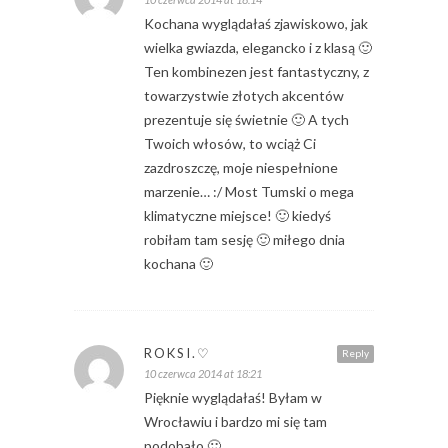
Kochana wyglądałaś zjawiskowo, jak
wielka gwiazda, elegancko i z klasą 🙂
Ten kombinezen jest fantastyczny, z
towarzystwie złotych akcentów
prezentuje się świetnie 🙂 A tych
Twoich włosów, to wciąż Ci
zazdroszczę, moje niespełnione
marzenie… :/ Most Tumski o mega
klimatyczne miejsce! 🙂 kiedyś
robiłam tam sesję 🙂 miłego dnia
kochana 🙂
ROKSI.♡
Reply
10 czerwca 2014 at 18:21
Pięknie wyglądałaś! Byłam w
Wrocławiu i bardzo mi się tam
podobało 🙂