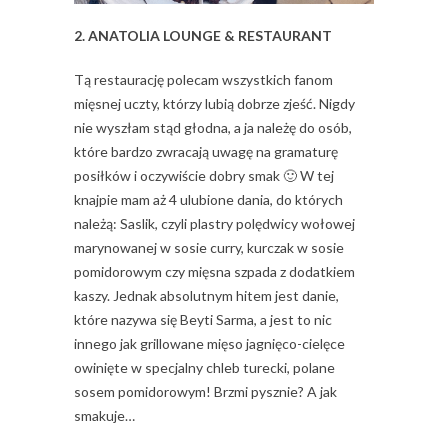
2. ANATOLIA LOUNGE & RESTAURANT
Tą restaurację polecam wszystkich fanom
mięsnej uczty, którzy lubią dobrze zjeść. Nigdy
nie wyszłam stąd głodna, a ja należę do osób,
które bardzo zwracają uwagę na gramaturę
posiłków i oczywiście dobry smak 🙂 W tej
knajpie mam aż 4 ulubione dania, do których
należą: Saslik, czyli plastry polędwicy wołowej
marynowanej w sosie curry, kurczak w sosie
pomidorowym czy mięsna szpada z dodatkiem
kaszy. Jednak absolutnym hitem jest danie,
które nazywa się Beyti Sarma, a jest to nic
innego jak grillowane mięso jagnięco-cielęce
owinięte w specjalny chleb turecki, polane
sosem pomidorowym! Brzmi pysznie? A jak
smakuje…