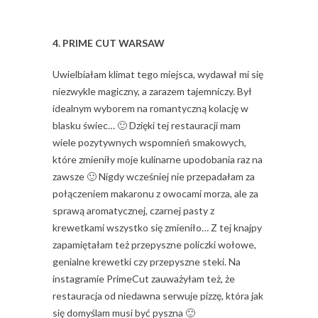
4. PRIME CUT WARSAW
Uwielbiałam klimat tego miejsca, wydawał mi się
niezwykle magiczny, a zarazem tajemniczy. Był
idealnym wyborem na romantyczną kolację w
blasku świec… 🙂 Dzięki tej restauracji mam
wiele pozytywnych wspomnień smakowych,
które zmieniły moje kulinarne upodobania raz na
zawsze 🙂 Nigdy wcześniej nie przepadałam za
połączeniem makaronu z owocami morza, ale za
sprawą aromatycznej, czarnej pasty z
krewetkami wszystko się zmieniło… Z tej knajpy
zapamiętałam też przepyszne policzki wołowe,
genialne krewetki czy przepyszne steki. Na
instagramie PrimeCut zauważyłam też, że
restauracja od niedawna serwuje pizzę, która jak
się domyślam musi być pyszna 🙂