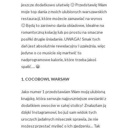
jeszcze dodatkowo ułatwię 🙂 Przedstawię Wam
moje top dania z moich ulubionych warszawskich
restauracji, które możecie zamawiać na wynos
🙂 Będą to zarówno dania obiadowe, idealne na
romantyczną kolację lub po prostu na smaczne
posiłki drugie śniadanie. UWAGA! Smak tych
dań jest absolutnie rewelacyjny i uzależnia, więc
jedyne o co musicie się martwić to
nadprogramowe kalorie, które trzeba jakoś
spalić…. 😀
1. COCOBOWL WARSAW
Jako numer 1 przedstawiam Wam moją ulubioną
knajpkę, która serwuje najpyszniejsze owsianki z
dodatkiem owoców w całej stolicy! Znalazłam ją
dzięki Instagramowi, bo już sam widok tych
uroczych jadalnych miseczek sprawia, że nie
możesz przestać myśleć o ich zjedzeniu… Tak