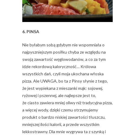
6. PINSA
Nie byłabym sobą gdybym nie wspomniała o
najpyszniejszym posiłku chyba ze względu na
swoją zawartość węglowodanów, a co za tym
idzie rekordową kaloryczność… Królowa
wszystkich dań, czyli moja ukochana włoska
pizza. Ale UWAGA, bo ta z Pinsy słynie z tego,
że jest wypiekana z mieszanki mąk: sojowej,
ryżowej i pszennej, ale najlepsze jest to,
że ciasto zawiera mniej oliwy niż tradycyjna pizza,
a więcej wody, dzięki czemu otrzymujemy
produkt o bardzo niskiej zawartości tłuszczu,
mniejszej ilości kalorii, a przede wszystkim
lekkostrawny. Dla mnie wygrywa ta z szynką i