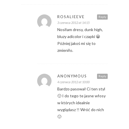
ROSALIEEVE
Reply
3 czerwca 2012 at 14:15
Nosiłam dresy, dunk high,
bluzy adicolor i czapki 😀
Później jakoś mi się to
zmieniło.
ANONYMOUS
Reply
4 czerwca 2012 at 10:00
Bardzo pasował Ci ten styl
🙂 I do tego te jasne włosy
w których idealnie
wyglądasz !! Wróć do nich
🙂