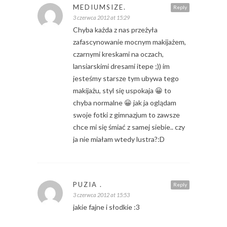
MEDIUMSIZE.
Reply
3 czerwca 2012 at 15:29
Chyba każda z nas przeżyła
zafascynowanie mocnym makijażem,
czarnymi kreskami na oczach,
lansiarskimi dresami itepe ;)) im
jesteśmy starsze tym ubywa tego
makijażu, styl się uspokaja 😀 to
chyba normalne 😀 jak ja oglądam
swoje fotki z gimnazjum to zawsze
chce mi się śmiać z samej siebie.. czy
ja nie miałam wtedy lustra?:D
PUZIA .
Reply
3 czerwca 2012 at 15:53
jakie fajne i słodkie :3