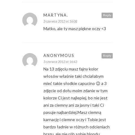
MARTYNA.
Reply
3 czerwca 2012 at 16:08
Matko, ale ty masz piękne oczy <3
ANONYMOUS
Reply
3 czerwca 2012 at 16:43
Na 13 zdjęciu masz fajny kolor
włosów właśnie taki chciałabym
mieć takie słodkie capucino 😉 a 3
zdjęcie od dołu moim zdanie w tym
kolorze Ci jest najlepiej, bo nie jest
ani za ciemny ani za jasny i taki Ci
pasuje najbardziej.Masz ciemną
karnację i ciemne oczy i Tobie jest
bardzo ładnie w różnych odcieniach
brązu, ale nie rób sobie blondu