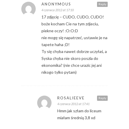
ANONYMOUS
Reply
4 czerwca 2012 at 17:10
17 zdjęcię – CUDO, CUDO, CUDO!
boże kocham Cie na tym zdjeciu,
piekne oczy! :O:O:D
nie mogę się napatrzeć, ustawie je na
tapete haha ;D!
Ty się chyba nawet dobrze uczyłaś, a
Syska chyba nie skoro poszla do
ekonomika? (nie chce urazic jej ani
nikogo tylko pytam)
ROSALIEEVE
Reply
4 czerwca 2012 at 17:41
Hmm jak szłam do liceum
miałam średnią 3,8 xd