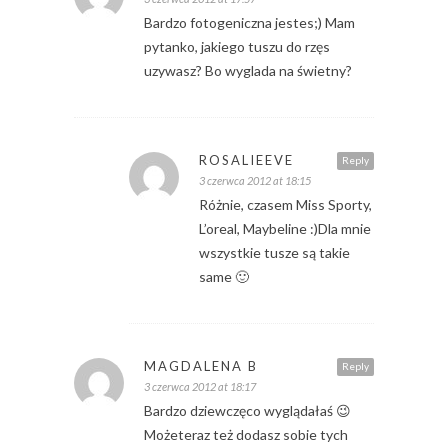
Bardzo fotogeniczna jestes;) Mam
pytanko, jakiego tuszu do rzęs
uzywasz? Bo wyglada na świetny?
ROSALIEEVE
Reply
3 czerwca 2012 at 18:15
Różnie, czasem Miss Sporty,
L’oreal, Maybeline :)Dla mnie
wszystkie tusze są takie
same 🙂
MAGDALENA B
Reply
3 czerwca 2012 at 18:17
Bardzo dziewczęco wyglądałaś 😉
Możeteraz też dodasz sobie tych