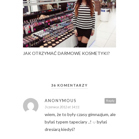
JAK OTRZYMAĆ DARMOWE KOSMETYKI?
36 KOMENTARZY
ANONYMOUS
Reply
3 czerwca 2012 at 14:11
wiem, że to były czasy gimnazjum, ale
byłaś typem tapeciary ..! -.- byłaś
dresiarą kiedyś?