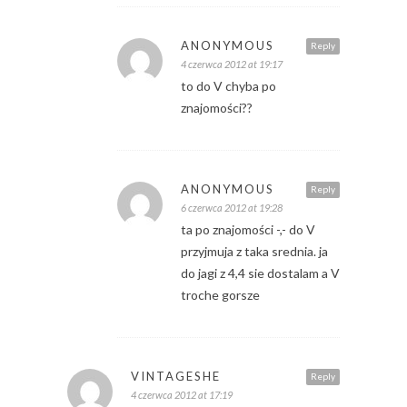
ANONYMOUS
Reply
4 czerwca 2012 at 19:17
to do V chyba po
znajomości??
ANONYMOUS
Reply
6 czerwca 2012 at 19:28
ta po znajomości -,- do V
przyjmuja z taka srednia. ja
do jagi z 4,4 sie dostalam a V
troche gorsze
VINTAGESHE
Reply
4 czerwca 2012 at 17:19