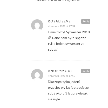
ROSALIEEVE
Reply
4 czerwca 2012 at 17:39
Hmm to był Sylwester 2010
🙂 Dane nam było spędzić
tylko jeden sylwester ze
sobą;/
ANONYMOUS
Reply
4 czerwca 2012 at 17:59
Dlaczego tylko jeden?
przeciez wy juz jestescie ze
sobą około 3 lat prawie jak
sie myle