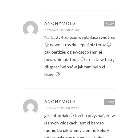
ANONYMOUS
Reply
3 czerwca 2012 at 21:45
Na 1 , 2 , 4 zdjęciu wyglądasz świetnie
😉 nawet troszke lepiej niż teraz 🙂
tak bardziej dziewczęco i mniej
poważnie niż teraz 🙂 zreszta w takej
długości włosów jak tam było ci
lepiej 🙂
ANONYMOUS
Reply
3 czerwca 2012 at 22:11
jaki młodziak 🙂 trzeba przyznać, że w
jasnych wloskach jest ci bardzo
ładnie bo jak wiemy ciemne kolory
postarzają. czy nie myslalas aby