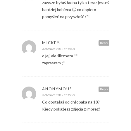
zawsze byłaś ładna tylko teraz jesteś
bardziej kobieca 🙂 co dopiero
pomyśleć na przyszłość :*!
MICKEY.
Reply
3 czerwca 2012 at 15:05
o jej, ale ślicznota *.*
zapraszam ;*
ANONYMOUS
Reply
3 czerwca 2012 at 15:25
Co dostałaś od chłopaka na 18?
Kiedy pokażesz zdjęcia z imprez?