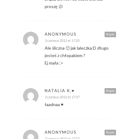
proszę ;D
ANONYMOUS
Reply
3 czerwca 2012 at 17:20
Ale śliczna 🙂 jak laleczka:D długo
jesteś z chłopakiem ?
Ej mała ;>
NATALIA K.♥
Reply
3 czerwca 2012 at 17:37
łaadnaa ♥
ANONYMOUS
Reply
3 czerwca 2012 at 17:57