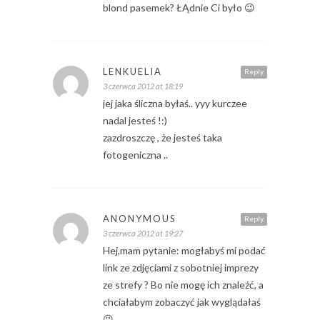
blond pasemek? ŁĄdnie Ci było 😉
LENKUELIA
Reply
3 czerwca 2012 at 18:19
jej jaka śliczna byłaś.. yyy kurczee
nadal jesteś !:)
zazdroszczę , że jesteś taka
fotogeniczna ..
ANONYMOUS
Reply
3 czerwca 2012 at 19:27
Hej,mam pytanie: mogłabyś mi podać
link ze zdjęciami z sobotniej imprezy
ze strefy ? Bo nie mogę ich znaleźć, a
chciałabym zobaczyć jak wyglądałaś
😉