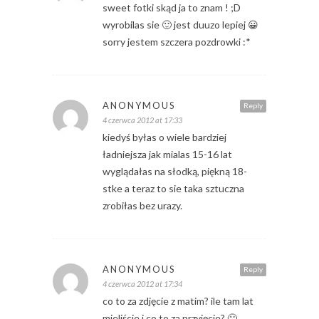
sweet fotki skąd ja to znam ! ;D
wyrobilas sie 🙂 jest duuzo lepiej 😀
sorry jestem szczera pozdrowki :*
ANONYMOUS
Reply
4 czerwca 2012 at 17:33
kiedyś byłas o wiele bardziej
ładniejsza jak mialas 15-16 lat
wyglądałas na słodką, piękną 18-
stke a teraz to sie taka sztuczna
zrobiłas bez urazy.
ANONYMOUS
Reply
4 czerwca 2012 at 17:34
co to za zdjęcie z matim? ile tam lat
mieliście i co to za przyjęcie? 🙂