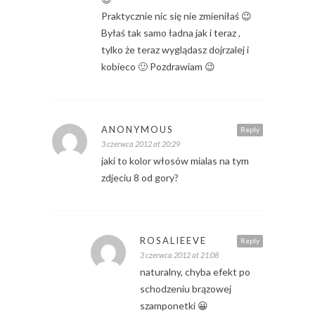
Praktycznie nic się nie zmieniłaś 😉
Byłaś tak samo ładna jak i teraz ,
tylko że teraz wyglądasz dojrzalej i
kobieco 🙂 Pozdrawiam 😉
ANONYMOUS
Reply
3 czerwca 2012 at 20:29
jaki to kolor włosów mialas na tym
zdjeciu 8 od gory?
ROSALIEEVE
Reply
3 czerwca 2012 at 21:08
naturalny, chyba efekt po
schodzeniu brązowej
szamponetki 😀