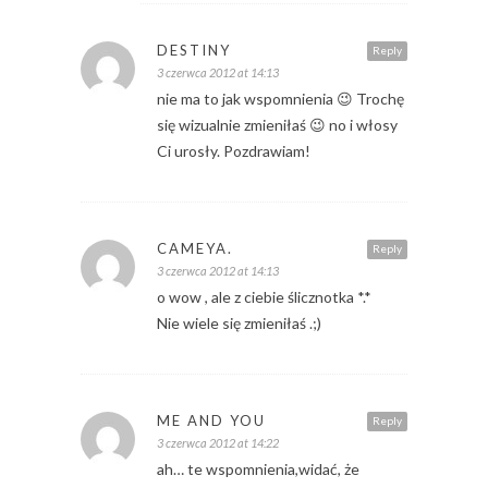
DESTINY
Reply
3 czerwca 2012 at 14:13
nie ma to jak wspomnienia 😉 Trochę
się wizualnie zmieniłaś 😉 no i włosy
Ci urosły. Pozdrawiam!
CAMEYA.
Reply
3 czerwca 2012 at 14:13
o wow , ale z ciebie ślicznotka *.*
Nie wiele się zmieniłaś .;)
ME AND YOU
Reply
3 czerwca 2012 at 14:22
ah… te wspomnienia,widać, że