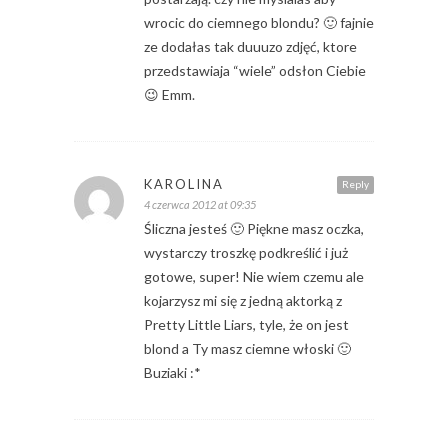
wrocic do ciemnego blondu? 🙂 fajnie
ze dodałas tak duuuzo zdjęć, ktore
przedstawiaja “wiele” odsłon Ciebie
😉 Emm.
KAROLINA
Reply
4 czerwca 2012 at 09:35
Śliczna jesteś 🙂 Piękne masz oczka,
wystarczy troszkę podkreślić i już
gotowe, super! Nie wiem czemu ale
kojarzysz mi się z jedną aktorką z
Pretty Little Liars, tyle, że on jest
blond a Ty masz ciemne włoski 🙂
Buziaki :*