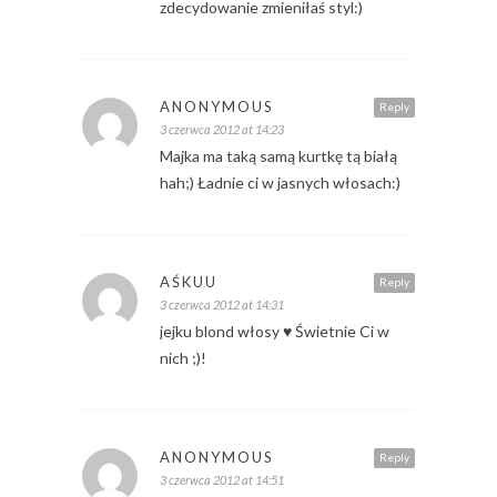
zdecydowanie zmieniłaś styl:)
ANONYMOUS
Reply
3 czerwca 2012 at 14:23
Majka ma taką samą kurtkę tą białą
hah;) Ładnie ci w jasnych włosach:)
AŚKUU
Reply
3 czerwca 2012 at 14:31
jejku blond włosy ♥ Świetnie Ci w
nich ;)!
ANONYMOUS
Reply
3 czerwca 2012 at 14:51