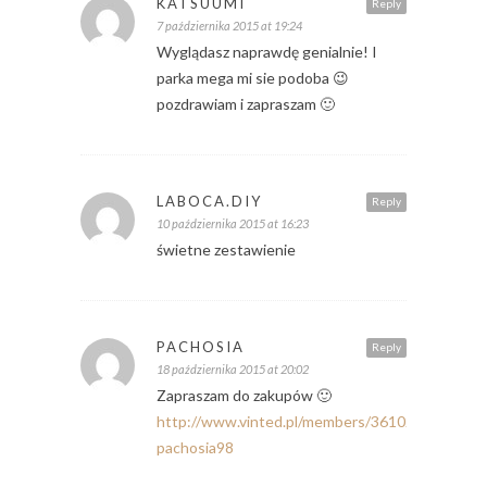
KATSUUMI
Reply
7 października 2015 at 19:24
Wyglądasz naprawdę genialnie! I
parka mega mi sie podoba 😉
pozdrawiam i zapraszam 🙂
LABOCA.DIY
Reply
10 października 2015 at 16:23
świetne zestawienie
PACHOSIA
Reply
18 października 2015 at 20:02
Zapraszam do zakupów 🙂
http://www.vinted.pl/members/361026-
pachosia98