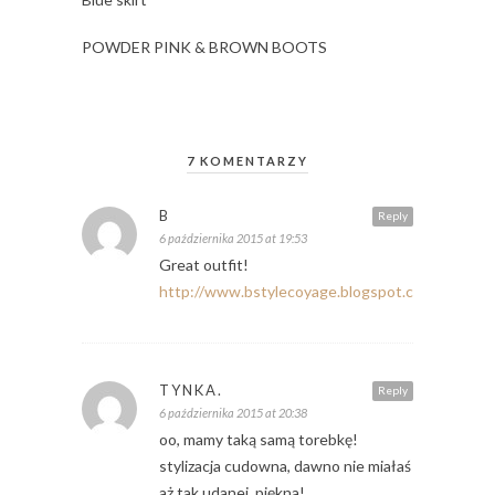
POWDER PINK & BROWN BOOTS
7 KOMENTARZY
B
Reply
6 października 2015 at 19:53
Great outfit!
http://www.bstylecoyage.blogspot.com
TYNKA.
Reply
6 października 2015 at 20:38
oo, mamy taką samą torebkę!
stylizacja cudowna, dawno nie miałaś
aż tak udanej. piękna!