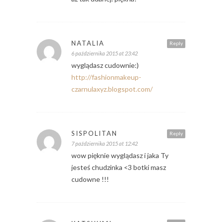
NATALIA
Reply
6 października 2015 at 23:42
wyglądasz cudownie:)
http://fashionmakeup-
czarnulaxyz.blogspot.com/
SISPOLITAN
Reply
7 października 2015 at 12:42
wow pięknie wyglądasz i jaka Ty
jesteś chudzinka <3 botki masz
cudowne !!!