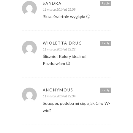
SANDRA
Reply
11 marca 2014 at 22:09
Bluza świetnie wygląda 🙂
WIOLETTA DRUĆ
Reply
11 marca 2014 at 22:22
Ślicznie! Kolory idealne!
Pozdrawiam 😉
ANONYMOUS
Reply
11 marca 2014 at 22:34
Suuuper, podoba mi się, a jak Ci w W-
wie?