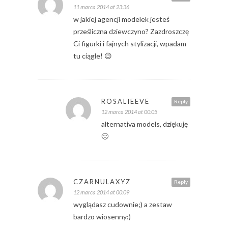
11 marca 2014 at 23:36
w jakiej agencji modelek jesteś
prześliczna dziewczyno? Zazdroszczę
Ci figurki i fajnych stylizacji, wpadam
tu ciągle! 😉
ROSALIEEVE
Reply
12 marca 2014 at 00:05
alternativa models, dziękuję
🙂
CZARNULAXYZ
Reply
12 marca 2014 at 00:09
wyglądasz cudownie;) a zestaw
bardzo wiosenny:)