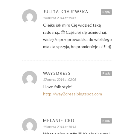
JULITA KRAJEWSKA
Reply
14 marca 2014 at 15:41
Ojejku jak miło Cię widzieć taką
radosną.. 🙂 Częściej się uśmiechaj,
widzę że przeprowadzka do wielkiego
miasta sprzyja, bo promieniejesz!!! :))
WAY2DRESS
Reply
15 marca 2014 at 02:06
I love folk style!
http://way2dress.blogspot.com
MELANIE CRD
Reply
15 marca 2014 at 18:13
What a nice outfit 🙂 You look cute !