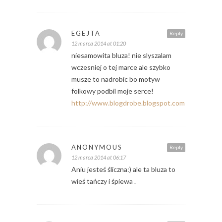
EGEJTA
Reply
12 marca 2014 at 01:20
niesamowita bluza! nie slyszalam
wczesniej o tej marce ale szybko
musze to nadrobic bo motyw
folkowy podbil moje serce!
http://www.blogdrobe.blogspot.com
ANONYMOUS
Reply
12 marca 2014 at 06:17
Aniu jesteś śliczna:) ale ta bluza to
wieś tańczy i śpiewa .