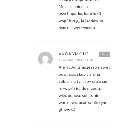
Moim zdaniem to
psychopatka, bardzo Ci
współczuję, ja już dawno
bym nie wytrzymała.
ANONYMOUS
Reply
19 kwietnia 2014 at 17:40
Ale Ty Aniu możesz a nawet
powinnaś skupić się na
sobie i na tym aby stale się
rozwijać i iść do przodu..
więc odpuść sobie, nie
warto zawracać sobie tym
głowy 😉