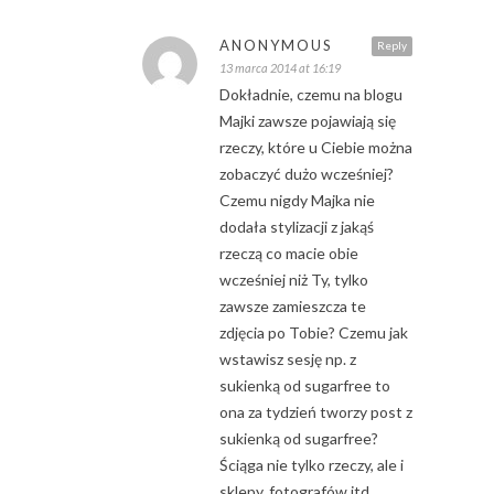
ANONYMOUS
Reply
13 marca 2014 at 16:19
Dokładnie, czemu na blogu
Majki zawsze pojawiają się
rzeczy, które u Ciebie można
zobaczyć dużo wcześniej?
Czemu nigdy Majka nie
dodała stylizacji z jakąś
rzeczą co macie obie
wcześniej niż Ty, tylko
zawsze zamieszcza te
zdjęcia po Tobie? Czemu jak
wstawisz sesję np. z
sukienką od sugarfree to
ona za tydzień tworzy post z
sukienką od sugarfree?
Ściąga nie tylko rzeczy, ale i
sklepy, fotografów itd.