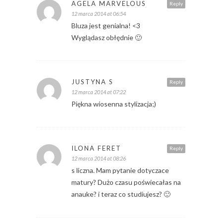
AGELA MARVELOUS
Reply
12 marca 2014 at 06:54
Bluza jest genialna! <3
Wyglądasz obłędnie 🙂
JUSTYNA S
Reply
12 marca 2014 at 07:22
Piękna wiosenna stylizacja;)
ILONA FERET
Reply
12 marca 2014 at 08:26
s liczna. Mam pytanie dotyczace
matury? Dużo czasu poświecałas na
anauke? i teraz co studiujesz? 🙂