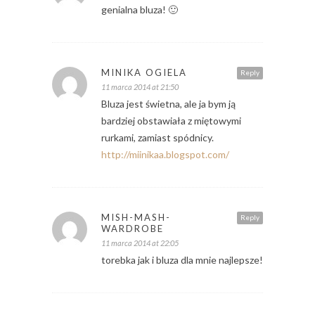
genialna bluza! 🙂
MINIKA OGIELA
Reply
11 marca 2014 at 21:50
Bluza jest świetna, ale ja bym ją
bardziej obstawiała z miętowymi
rurkami, zamiast spódnicy.
http://miinikaa.blogspot.com/
MISH-MASH-
Reply
WARDROBE
11 marca 2014 at 22:05
torebka jak i bluza dla mnie najlepsze!