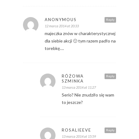
ANONYMOUS
Reply
12 marca 2014 at 20:33
majeczka znów w charakterystycznej
dla siebie akcji 🙁 tym razem padło na
torebkę….
RÓŻOWA
Reply
SZMINKA
13 marca 2014 at 11:27
Serio? Nie znudziło się wam
to jeszcze?
ROSALIEEVE
Reply
13 marca 2014 at 15:59