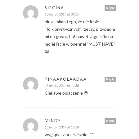
SIECINA.
Reply
13 marca 2014 at 02:35
bluza mimo tego, że nie lubię
“folklorystycznych” rzeczy, przypadła
mi do gustu, ba! nawet zagościła na
mojej liście wiosennej “MUST HAVE”
😀
PINAAKOLAADAA
Reply
13 marca 2014 at 11:36
Ciekawe polaczenie 😉
MINDY
Reply
13 marca 2014 at 16:38
wyglądasz prześlicznie ;**