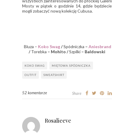
wszystkich zainteresowanych do płockiej Galerii
Mosty w piątek o godzinie 14, gdzie będziecie
mogli zobaczyć nową kolekcję Cubusa.
Bluza –
Koko Swag
/
Spódniczka
–
Aniesbrand
/
Torebka
– Mohito /
Szpilki
– Baldowski
KOKO SWAG
MIĘTOWA SPÓDNICZKA
OUTFIT
SWEATSHIRT
52 komentarze
Share
Rosalieeve