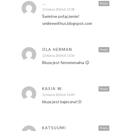
...
Reply
12 marca 2014 at 12:38
Świetne połączenie!
smileewithus.blogspot.com
OLA HERMAN
Reply
12 marca 2014 at 13:56
Bluza jest fenomenalna 😉
KASIA W.
Reply
12 marca 2014 at 14:49
bluza jest bajeczna!:D
KATSUUMI
Reply