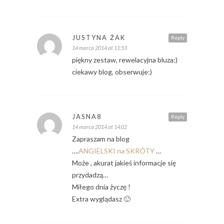
JUSTYNA ŻAK
Reply
14 marca 2014 at 11:53
piękny zestaw, rewelacyjna bluza:)
ciekawy blog, obserwuje:)
JASNA8
Reply
14 marca 2014 at 14:02
Zapraszam na blog
….
ANGIELSKI na SKRÓTY
…
Może , akurat jakieś informacje się
przydadzą…
Miłego dnia życzę !
Extra wyglądasz 🙂