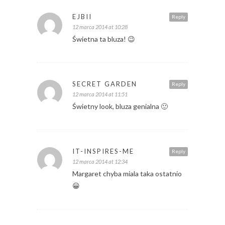
EJBII
Reply
12 marca 2014 at 10:28
Świetna ta bluza! 😉
SECRET GARDEN
Reply
12 marca 2014 at 11:51
Świetny look, bluza genialna 🙂
IT-INSPIRES-ME
Reply
12 marca 2014 at 12:34
Margaret chyba miala taka ostatnio
😀