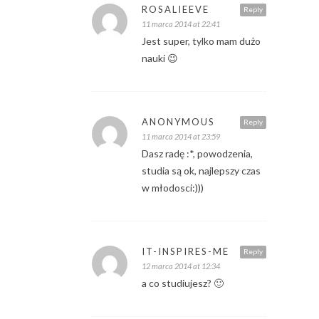
ROSALIEEVE
Reply
11 marca 2014 at 22:41
Jest super, tylko mam dużo
nauki 😉
ANONYMOUS
Reply
11 marca 2014 at 23:59
Dasz radę :*, powodzenia,
studia są ok, najlepszy czas
w młodosci:)))
IT-INSPIRES-ME
Reply
12 marca 2014 at 12:34
a co studiujesz? 🙂