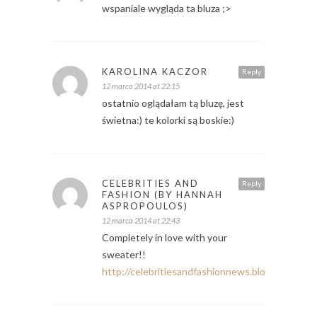
wspaniale wygląda ta bluza ;>
KAROLINA KACZOR
Reply
12 marca 2014 at 22:15
ostatnio oglądałam tą bluzę, jest
świetna:) te kolorki są boskie:)
CELEBRITIES AND
Reply
FASHION (BY HANNAH
ASPROPOULOS)
12 marca 2014 at 22:43
Completely in love with your
sweater!!
http://celebritiesandfashionnews.blogspot.de/