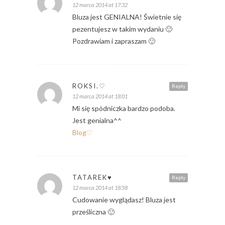
12 marca 2014 at 17:32
Bluza jest GENIALNA! Świetnie się
pezentujesz w takim wydaniu 🙂
Pozdrawiam i zapraszam 🙂
ROKSI.♡
Reply
12 marca 2014 at 18:01
Mi się spódniczka bardzo podoba.
Jest genialna^^
Blog♡
TATAREK♥
Reply
12 marca 2014 at 18:58
Cudowanie wyglądasz! Bluza jest
prześliczna 🙂