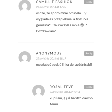
CAMILLIE FASHION
Reply
25 kwietnia 2014 at 17:49
widze, ze sporo mnie ominelo… :/
wygladalas przepieknie, a fryzurka
genialna!!! zauroczylas mnie 🙂 :*
Pozdrawiam!
ANONYMOUS
Reply
25 kwietnia 2014 at 18:17
mogłabyś podać linka do spódniczki?
ROSALIEEVE
Reply
26 kwietnia 2014 at 12:04
kupiłam ją już bardzo dawno
temu