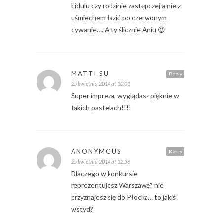
bidulu czy rodzinie zastępczej a nie z
uśmiechem łazić po czerwonym
dywanie…. A ty ślicznie Aniu 😉
MATTI SU
Reply
25 kwietnia 2014 at 10:01
Super impreza, wyglądasz pięknie w
takich pastelach!!!!
ANONYMOUS
Reply
25 kwietnia 2014 at 12:56
Dlaczego w konkursie
reprezentujesz Warszawę? nie
przyznajesz się do Płocka… to jakiś
wstyd?