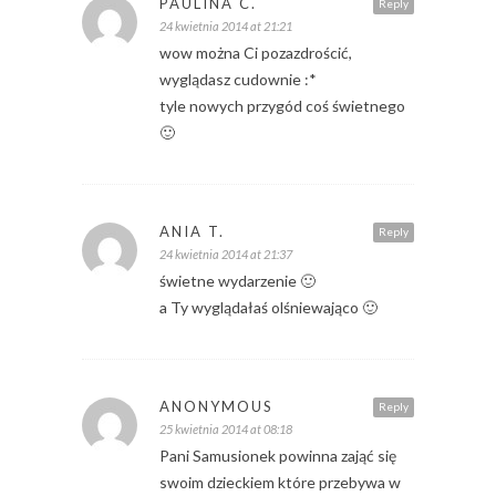
PAULINA C.
Reply
24 kwietnia 2014 at 21:21
wow można Ci pozazdrościć,
wyglądasz cudownie :*
tyle nowych przygód coś świetnego
🙂
ANIA T.
Reply
24 kwietnia 2014 at 21:37
świetne wydarzenie 🙂
a Ty wyglądałaś olśniewająco 🙂
ANONYMOUS
Reply
25 kwietnia 2014 at 08:18
Pani Samusionek powinna zająć się
swoim dzieckiem które przebywa w