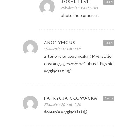
ROSALIEEVE
Reply
25 kwietnia 2014 at 13:48
photoshop gradient
ANONYMOUS
Reply
25 kwietnia 2014 at 15:09
Z tego roku spódniczka ? Myślisz, że
dostanę ją jeszcze w Cubus ? Pięknie
wyglądasz ! 🙂
PATRYCJA GŁOWACKA
Reply
25 kwietnia 2014 at 15:26
świetnie wyglądałaś 😉