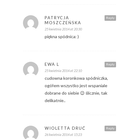
PATRYCJA
Reply
MOSZCZEŃSKA
25 kwietnia 2014 at 20:30
piękna spódnica: )
EWA L
Reply
25 kwietnia 2014 at 22:10
cudowna koronkowa spódniczka,
ogółem wszystko jest wspaniale
dobrane do siebie 😉 ślicznie, tak
delikatnie..
WIOLETTA DRUĆ
Reply
26 kwietnia 2014 at 15:23