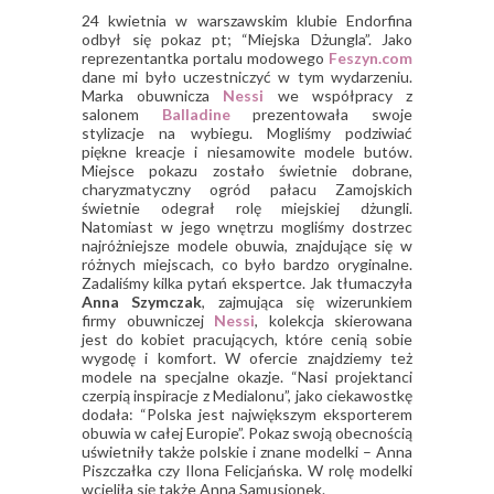
24 kwietnia w warszawskim klubie Endorfina
odbył się pokaz pt; “Miejska Dżungla”. Jako
reprezentantka portalu modowego
Feszyn.com
dane mi było uczestniczyć w tym wydarzeniu.
Marka obuwnicza
Nessi
we współpracy z
salonem
Balladine
prezentowała swoje
stylizacje na wybiegu. Mogliśmy podziwiać
piękne kreacje i niesamowite modele butów.
Miejsce pokazu zostało świetnie dobrane,
charyzmatyczny ogród pałacu Zamojskich
świetnie odegrał rolę miejskiej dżungli.
Natomiast w jego wnętrzu mogliśmy dostrzec
najróżniejsze modele obuwia, znajdujące się w
różnych miejscach, co było bardzo oryginalne.
Zadaliśmy kilka pytań ekspertce. Jak tłumaczyła
Anna Szymczak
, zajmująca się wizerunkiem
firmy obuwniczej
Nessi
, kolekcja skierowana
jest do kobiet pracujących, które cenią sobie
wygodę i komfort. W ofercie znajdziemy też
modele na specjalne okazje. “Nasi projektanci
czerpią inspiracje z Medialonu”, jako ciekawostkę
dodała: “Polska jest największym eksporterem
obuwia w całej Europie”. Pokaz swoją obecnością
uświetniły także polskie i znane modelki – Anna
Piszczałka czy Ilona Felicjańska. W rolę modelki
wcieliła się także Anna Samusionek.