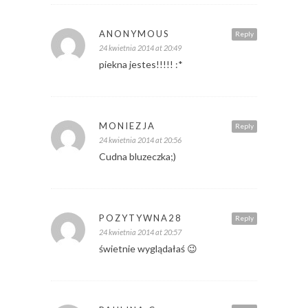
ANONYMOUS
Reply
24 kwietnia 2014 at 20:49
piekna jestes!!!!! :*
MONIEZJA
Reply
24 kwietnia 2014 at 20:56
Cudna bluzeczka;)
POZYTYWNA28
Reply
24 kwietnia 2014 at 20:57
świetnie wyglądałaś 😉