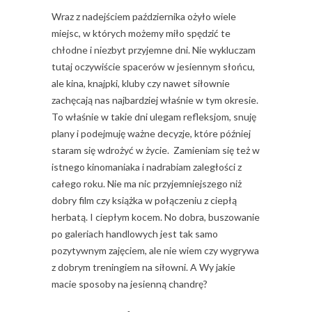
Wraz z nadejściem października ożyło wiele
miejsc, w których możemy miło spędzić te
chłodne i niezbyt przyjemne dni. Nie wykluczam
tutaj oczywiście spacerów w jesiennym słońcu,
ale kina, knajpki, kluby czy nawet siłownie
zachęcają nas najbardziej właśnie w tym okresie.
To właśnie w takie dni ulegam refleksjom, snuję
plany i podejmuję ważne decyzje, które później
staram się wdrożyć w życie. Zamieniam się też w
istnego kinomaniaka i nadrabiam zaległości z
całego roku. Nie ma nic przyjemniejszego niż
dobry film czy książka w połączeniu z ciepłą
herbatą. I ciepłym kocem. No dobra, buszowanie
po galeriach handlowych jest tak samo
pozytywnym zajęciem, ale nie wiem czy wygrywa
z dobrym treningiem na siłowni. A Wy jakie
macie sposoby na jesienną chandrę?