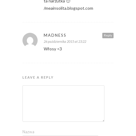
ta narzutka 🙂
/meainsolita.blogspot.com
MADNESS
Reply
26 października 2015 at 23:22
Włosy <3
LEAVE A REPLY
Nazwa