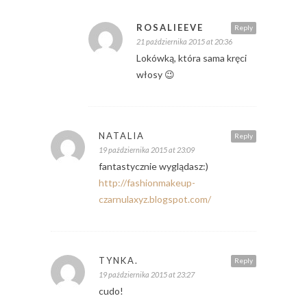
ROSALIEEVE
Reply
21 października 2015 at 20:36
Lokówką, która sama kręci
włosy 😉
NATALIA
Reply
19 października 2015 at 23:09
fantastycznie wyglądasz:)
http://fashionmakeup-
czarnulaxyz.blogspot.com/
TYNKA.
Reply
19 października 2015 at 23:27
cudo!