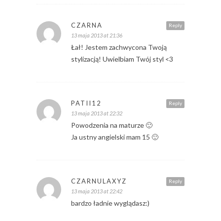
CZARNA
Reply
13 maja 2013 at 21:36
Łał! Jestem zachwycona Twoją
stylizacją! Uwielbiam Twój styl <3
PATII12
Reply
13 maja 2013 at 22:32
Powodzenia na maturze 🙂
Ja ustny angielski mam 15 🙂
CZARNULAXYZ
Reply
13 maja 2013 at 22:42
bardzo ładnie wyglądasz:)