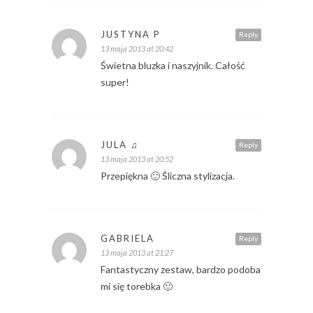
JUSTYNA P
Reply
13 maja 2013 at 20:42
Świetna bluzka i naszyjnik. Całość
super!
JULA ♫
Reply
13 maja 2013 at 20:52
Przepiękna 🙂 Śliczna stylizacja.
GABRIELA
Reply
13 maja 2013 at 21:27
Fantastyczny zestaw, bardzo podoba
mi się torebka 🙂