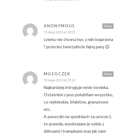
ANONYMOUS
Reply
15 maja 2013 at 18:25
czemu nie chcesz byc z nim kojarzona
? przeciez tworzyliście fajną parę 😉
MGSOCZEK
Reply
15 maja 2013 at 21:12
Najbardziej intryguje mnie torebka.
Ostatnimi czasy polubiłam wszystko,
co niebieskie, błękitne, granatowe
etc.
A paseczki na spodniach są urocze (;
to prawda, wyobrażam je sobie z
dżinsami i trampkami oraz jak nam