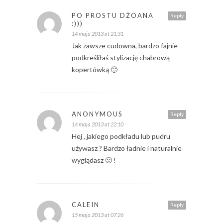
PO PROSTU DŻOANA
Reply
:)))
14 maja 2013 at 21:31
Jak zawsze cudowna, bardzo fajnie
podkreśliłaś stylizację chabrową
kopertówką 🙂
ANONYMOUS
Reply
14 maja 2013 at 22:10
Hej , jakiego podkładu lub pudru
używasz ? Bardzo ładnie i naturalnie
wyglądasz 🙂 !
CALEIN
Reply
15 maja 2013 at 07:26