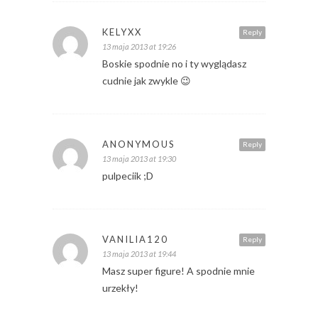
KELYXX
Reply
13 maja 2013 at 19:26
Boskie spodnie no i ty wyglądasz
cudnie jak zwykle 😉
ANONYMOUS
Reply
13 maja 2013 at 19:30
pulpeciik ;D
VANILIA120
Reply
13 maja 2013 at 19:44
Masz super figure! A spodnie mnie
urzekły!