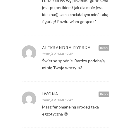
Ludzie co wy wg piszecie? gdzie Ona
jest pulpecikiem? jak dla mnie jest
idealna:)) sama chciałabym mieć taką
figurkę! Pozdrawiam gorąco :*
ALEKSANDRA RYBSKA
Reply
14 maja 2013 at 17:39
Świetne spodnie. Bardzo podobają
mi się Twoje włosy. <3
IWONA
Reply
14 maja 2013 at 17:49
Masz fenomanelną urode;) taka
egzotyczna 🙂