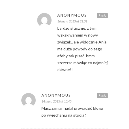
ANONYMOUS
Reply
16 maja 2013 at 21:31
bardzo słusznie, z tym
wskakiwaniem w nowy
związek.. ale widocznie Ania
ma duże powody do tego
ażeby tak pisać. hmm
szczerze mówiąc co najmniej
dziwne!!
ANONYMOUS
Reply
14 maja 2013 at 13:45
Masz zamiar nadal prowadzić bloga
po wyjechaniu na studia?