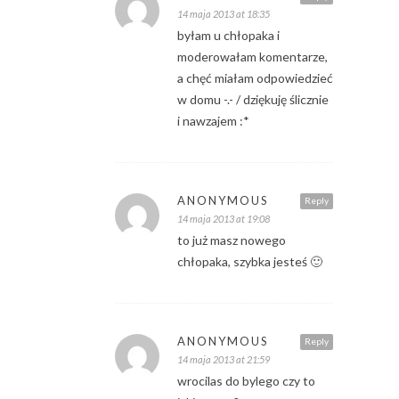
14 maja 2013 at 18:35
byłam u chłopaka i
moderowałam komentarze,
a chęć miałam odpowiedzieć
w domu -.- / dziękuję ślicznie
i nawzajem :*
ANONYMOUS
Reply
14 maja 2013 at 19:08
to już masz nowego
chłopaka, szybka jesteś 🙂
ANONYMOUS
Reply
14 maja 2013 at 21:59
wrocilas do bylego czy to