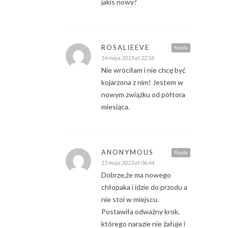
jakis nowy?
ROSALIEEVE
Reply
14 maja 2013 at 22:18
Nie wróciłam i nie chcę być
kojarzona z nim! Jestem w
nowym związku od półtora
miesiąca.
ANONYMOUS
Reply
15 maja 2013 at 06:44
Dobrze,że ma nowego
chłopaka i idzie do przodu a
nie stoi w miejscu.
Postawiła odważny krok,
którego narazie nie żałuje i