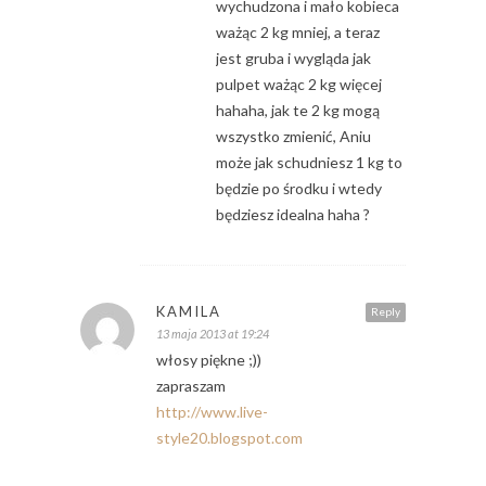
wychudzona i mało kobieca
ważąc 2 kg mniej, a teraz
jest gruba i wygląda jak
pulpet ważąc 2 kg więcej
hahaha, jak te 2 kg mogą
wszystko zmienić, Aniu
może jak schudniesz 1 kg to
będzie po środku i wtedy
będziesz idealna haha ?
KAMILA
Reply
13 maja 2013 at 19:24
włosy piękne ;))
zapraszam
http://www.live-
style20.blogspot.com