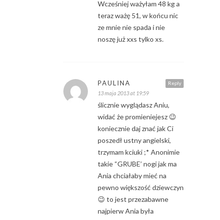
Wcześniej ważyłam 48 kg a
teraz ważę 51, w końcu nic
ze mnie nie spada i nie
noszę już xxs tylko xs.
PAULINA
Reply
13 maja 2013 at 19:59
ślicznie wyglądasz Aniu,
widać że promieniejesz 😉
koniecznie daj znać jak Ci
poszedł ustny angielski,
trzymam kciuki ;* Anonimie
takie “GRUBE’ nogi jak ma
Ania chciałaby mieć na
pewno większość dziewczyn
😉 to jest przezabawne
najpierw Ania była