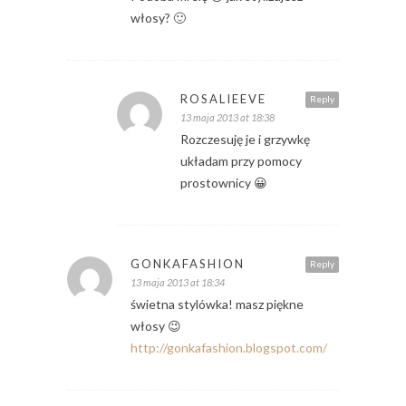
włosy? 🙂
ROSALIEEVE
Reply
13 maja 2013 at 18:38
Rozczesuję je i grzywkę
układam przy pomocy
prostownicy 😀
GONKAFASHION
Reply
13 maja 2013 at 18:34
świetna stylówka! masz piękne
włosy 😉
http://gonkafashion.blogspot.com/