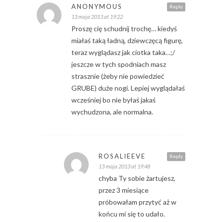
ANONYMOUS
Reply
13 maja 2013 at 19:22
Proszę cię schudnij trochę… kiedyś
miałaś taką ładną, dziewczęcą figurę,
teraz wyglądasz jak ciotka taka…;/
jeszcze w tych spodniach masz
strasznie (żeby nie powiedzieć
GRUBE) duże nogi. Lepiej wyglądałaś
wcześniej bo nie byłaś jakaś
wychudzona, ale normalna.
ROSALIEEVE
Reply
13 maja 2013 at 19:48
chyba Ty sobie żartujesz,
przez 3 miesiące
próbowałam przytyć aż w
końcu mi się to udało.