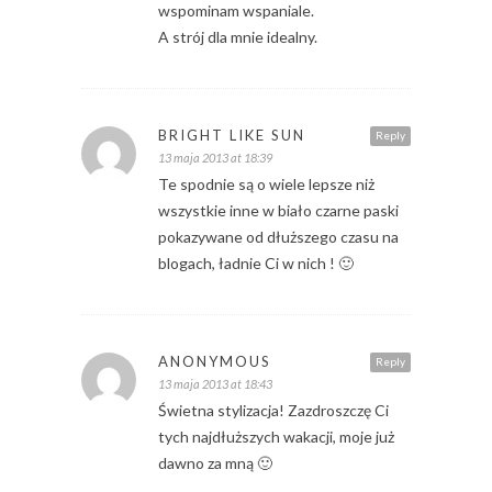
wspominam wspaniale.
A strój dla mnie idealny.
BRIGHT LIKE SUN
Reply
13 maja 2013 at 18:39
Te spodnie są o wiele lepsze niż
wszystkie inne w biało czarne paski
pokazywane od dłuższego czasu na
blogach, ładnie Ci w nich ! 🙂
ANONYMOUS
Reply
13 maja 2013 at 18:43
Świetna stylizacja! Zazdroszczę Ci
tych najdłuższych wakacji, moje już
dawno za mną 🙂