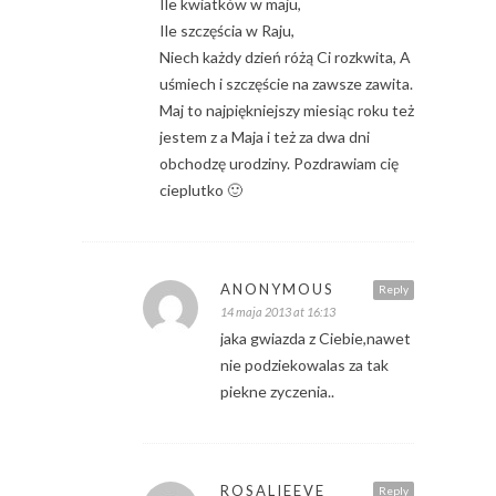
Ile kwiatków w maju,
Ile szczęścia w Raju,
Niech każdy dzień różą Ci rozkwita, A
uśmiech i szczęście na zawsze zawita.
Maj to najpiękniejszy miesiąc roku też
jestem z a Maja i też za dwa dni
obchodzę urodziny. Pozdrawiam cię
cieplutko 🙂
ANONYMOUS
Reply
14 maja 2013 at 16:13
jaka gwiazda z Ciebie,nawet
nie podziekowalas za tak
piekne zyczenia..
ROSALIEEVE
Reply