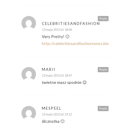
Reply
CELEBRITIESANDFASHION
13 maja 2013 at 18:46
Very Pretty! 🙂
http://celebritiesandfashionnews.blogspot.de/
MARII
Reply
13 maja 2013 at 18:47
świetne masz spodnie 😉
MESPEEL
Reply
13 maja 2013 at 19:12
ślicznotka 🙂