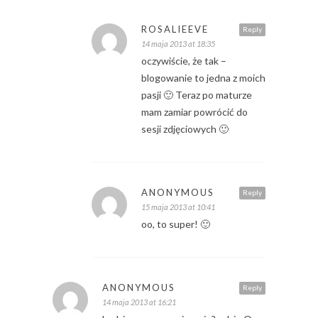
ROSALIEEVE
Reply
14 maja 2013 at 18:35
oczywiście, że tak –
blogowanie to jedna z moich
pasji 🙂 Teraz po maturze
mam zamiar powrócić do
sesji zdjęciowych 🙂
ANONYMOUS
Reply
15 maja 2013 at 10:41
oo, to super! 🙂
ANONYMOUS
Reply
14 maja 2013 at 16:21