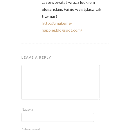
zaserwowałaś wraz z look’iem
eleganckim. Fajnie wyglądasz, tak
trzymaj !
http://umakeme-
happier.blogspot.com/
LEAVE A REPLY
Nazwa
Adres email