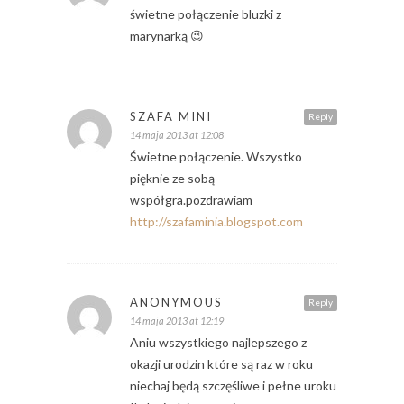
świetne połączenie bluzki z
marynarką 😉
SZAFA MINI
Reply
14 maja 2013 at 12:08
Świetne połączenie. Wszystko
pięknie ze sobą
współgra.pozdrawiam
http://szafaminia.blogspot.com
ANONYMOUS
Reply
14 maja 2013 at 12:19
Aniu wszystkiego najlepszego z
okazji urodzin które są raz w roku
niechaj będą szczęśliwe i pełne uroku