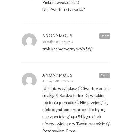
Pięknie wyglądasz!:)
No i świetna stylizacja:*
ANONYMOUS
Reply
15 maja 2013 at 07:33
zrób kosmetyczny wpis ! 🙂
ANONYMOUS
Reply
15 maja 2013 at 09:09
Idealnie wyglądasz 🙂 Świetny outfit
i makijaż! Bardzo ładnie Ci w takim
odcieniu pomadki 🙂 Nie przejmuj się
niektórymi komentarzami bo figurę
masz perfekcyjną a 51 kg to i tak
niezbyt wiele przy Twoim wzroście 🙂
Pozdrawiam, Emm.