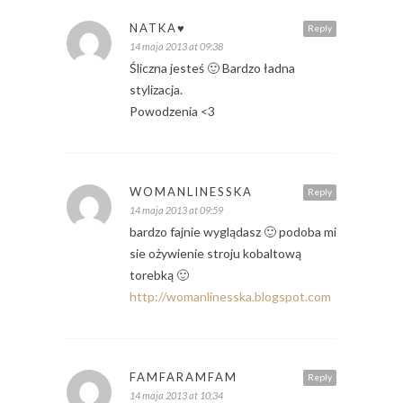
NATKA♥
Reply
14 maja 2013 at 09:38
Śliczna jesteś 🙂 Bardzo ładna
stylizacja.
Powodzenia <3
WOMANLINESSKA
Reply
14 maja 2013 at 09:59
bardzo fajnie wyglądasz 🙂 podoba mi
sie ożywienie stroju kobaltową
torebką 🙂
http://womanlinesska.blogspot.com
FAMFARAMFAM
Reply
14 maja 2013 at 10:34