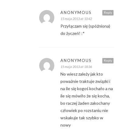
ANONYMOUS
Reply
15 maja 2013 at 10:42
Przyłączam się (spóźniona)
do życzeń! :*
ANONYMOUS
Reply
15 maja 2013 at 18:36
No wiesz zależy jak kto
poważnie traktuje związki i
na ile się kogoś kochało a na
ile się mówiło że się kocha,
bo raczej żaden zakochany
człowiek po rozstaniu nie
wskakuje tak szybko w
nowy