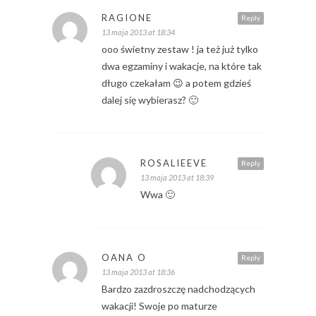
RAGIONE
Reply
13 maja 2013 at 18:34
ooo świetny zestaw ! ja też już tylko
dwa egzaminy i wakacje, na które tak
długo czekałam 😉 a potem gdzieś
dalej się wybierasz? 🙂
ROSALIEEVE
Reply
13 maja 2013 at 18:39
Wwa 🙂
OANA O
Reply
13 maja 2013 at 18:36
Bardzo zazdroszczę nadchodzących
wakacji! Swoje po maturze