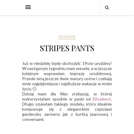
FASHION
STRIPES PANTS
Już w niedzielę będę obchodzić 19ste urodziny!
W następnym tygodniu mam wesele, a w jeszcze
kolejnym wyprawiam imprezę urodzinową.
Przede mną jeszcze dwie matury ustne i czekają
mnie najpiękniejsze i najdłuższe wakacje w moim
życiu 🙂
Dzisiaj mam dla Was stylizację, w której
wykorzystałam spodnie w paski od
Elisabest
.
Długo szukałam takiego modelu, który idealnie
komponuje się z eleganckimi częściami
garderoby zarówno jak z kurtką jeansową i
conversami.