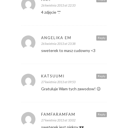
26 kwietnia 2013 at 22:33
4 zdjęcie *.*
ANGELIKA EM
Reply
26 kwietnia 2013 at 23:38
sweterek to masz cudowny <3
KATSUUMI
Reply
27 kwietnia 2013 at 09:53
Gratuluje Wam tych zawodow! 😉
FAMFARAMFAM
Reply
27 kwietnia 2013 at 10:02
sweterek jest piękny ♥♥