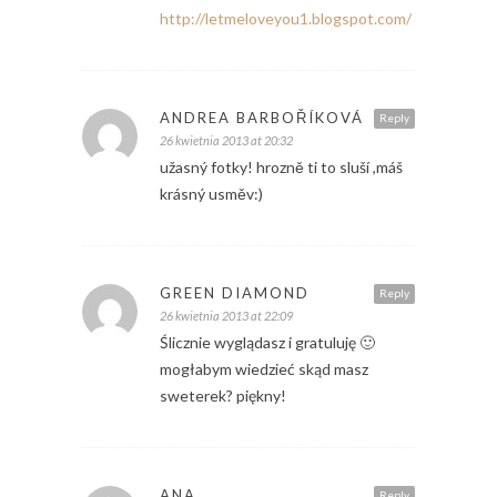
http://letmeloveyou1.blogspot.com/
ANDREA BARBOŘÍKOVÁ
Reply
26 kwietnia 2013 at 20:32
užasný fotky! hrozně ti to sluší ,máš
krásný usměv:)
GREEN DIAMOND
Reply
26 kwietnia 2013 at 22:09
Ślicznie wyglądasz i gratuluję 🙂
mogłabym wiedzieć skąd masz
sweterek? piękny!
ANA
Reply