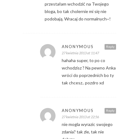
przestałam wchodzić na Twojego
bloga, bo tak cholernie mi się nie
podobają. Wracaj do normalnych~!
ANONYMOUS
Reply
27 kwietnia 2013 at 11:47
hahaha super, to po co
wchodzisz ? Na pewno Anka
wróci do poprzednich bo ty
tak chcesz.. pozdro xd
ANONYMOUS
Reply
27 kwietnia 2013 at 22:56
nie mogla wyrazic swojego
zdania? tak zle, tak nie