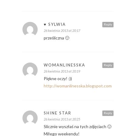
♥ SYLWIA
Reply
26 kwietnia 2013 at 20:17
prześliczna 🙂
WOMANLINESSKA
Reply
26 kwietnia 2013 at 20:19
Piękne oczy! :))
http://womanlinesska.blogspot.com
SHINE STAR
Reply
26 kwietnia 2013 at 20:25
Slicznie wyszłaś na tych zdjęciach 🙂
Miłego weekendu!