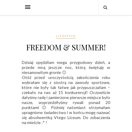
LIFESTYLE
FREEDOM & SUMMER!
Dzisiaj spędziłam mega przygodowy dzień, a
przede mną jeszcze noc, którą świętuję w
niesamowitym gronie 🙂
Otóż przed uroczystością zakończenia roku
wybrałam się z siostrą na zawody sportowe,
które nie były tak łatwe jak przypuszczałam –
czekało na nas aż 15 konkurencji! Oczywiście
dałyśmy radę i zamierzone pierwsze miejsce było
nasze, wyprzedziłyśmy rywali ponad 20
punktami 🙂 Później natomiast otrzymałam
upragnione świadectwo i w końcu mogę nazwać
się absolwentką Vtego Liceum. Do zobaczenia
na mieście :* !