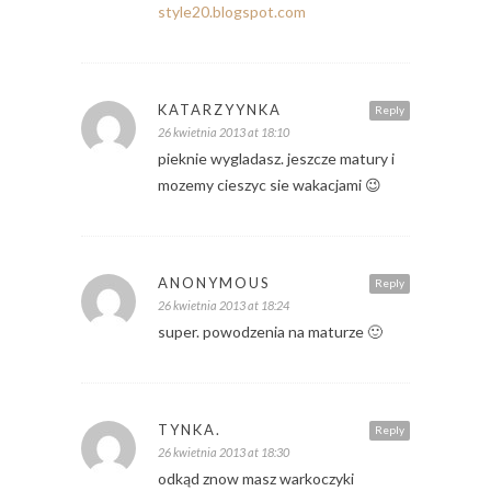
style20.blogspot.com
KATARZYYNKA
Reply
26 kwietnia 2013 at 18:10
pieknie wygladasz. jeszcze matury i
mozemy cieszyc sie wakacjami 😉
ANONYMOUS
Reply
26 kwietnia 2013 at 18:24
super. powodzenia na maturze 🙂
TYNKA.
Reply
26 kwietnia 2013 at 18:30
odkąd znow masz warkoczyki