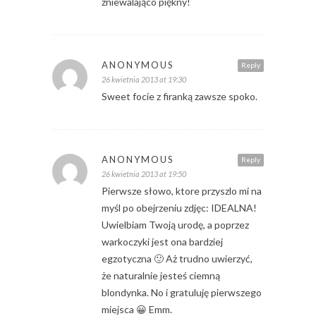
zniewalająco piękny!
ANONYMOUS
Reply
26 kwietnia 2013 at 19:30
Sweet focie z firanką zawsze spoko.
ANONYMOUS
Reply
26 kwietnia 2013 at 19:50
Pierwsze słowo, ktore przyszlo mi na
myśl po obejrzeniu zdjęc: IDEALNA!
Uwielbiam Twoją urodę, a poprzez
warkoczyki jest ona bardziej
egzotyczna 🙂 Aż trudno uwierzyć,
że naturalnie jesteś ciemną
blondynka. No i gratuluję pierwszego
miejsca 😀 Emm.