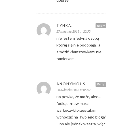
dobrze
TYNKA.
Reply
27 kwietnia 2013 at 23:55
nie jestem jedyną osobą
której się nie podobają,, a
słodzić kłamstewkami nie
zamierzam.
ANONYMOUS
Reply
28 kwietnia 2013 at 06:52
no pewka, że może, alee…
“odkąd znow masz
warkoczyki przestałam
wchodzić na Twojego bloga”
– no ale jednak weszła, więc