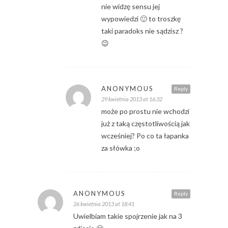
nie widzę sensu jej
wypowiedzi 🙂 to troszkę
taki paradoks nie sądzisz ?
😉
ANONYMOUS
Reply
29 kwietnia 2013 at 16:32
może po prostu nie wchodzi
już z taką częstotliwością jak
wcześniej? Po co ta łapanka
za słówka ;o
ANONYMOUS
Reply
26 kwietnia 2013 at 18:41
Uwielbiam takie spojrzenie jak na 3