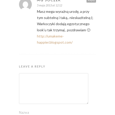
5 maja 2013 at 12:12
Masz mega wyraźną urodę, a przy
tym subtelną i taką.. nieskazitelną (;
Warkoczyki dodają egzotycznego
look’u tak trzymaj , pozdrawiam 🙂
http://umakeme-
happier.blogspot.com/
LEAVE A REPLY
Nazwa