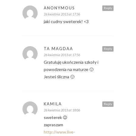
ANONYMOUS
Reply
26 kwietnia 2013 at 17:36
jaki cudny sweterek! <3
TA MAGDAA
Reply
26 kwietnia 2013 at 17:56
Gratuluję ukończenia szkoły i
powodzenia na maturze 🙂
Jesteś śliczna 🙂
KAMILA
Reply
26 kwietnia 2013 at 18:06
sweterek 😉
zapraszam
http://www.live-