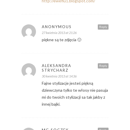
http://ewefiu1.blogspot.com/
ANONYMOUS
Reply
27 kwietnia 2013 at 21:26
piękne są te zdjęcia 🙂
ALEKSANDRA
Reply
STRYCHARZ
30 kwietnia 2013 at 14:36
Fajne stylizacje jesteś piękną
dziewczyna tylko te włosy nie pasuja
mi do twoich stylizacji sa tak jakby z
innej bajki.
MG SOCZEK
Reply